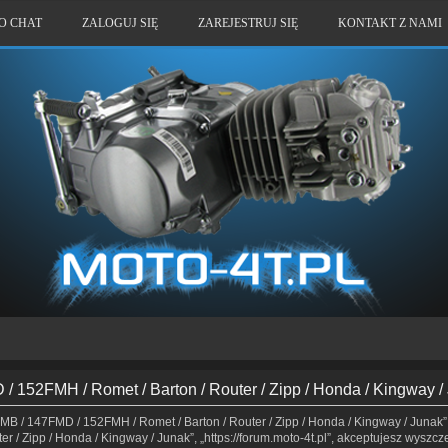
O CHAT
ZALOGUJ SIĘ
ZAREJESTRUJ SIĘ
KONTAKT Z NAMI
 152FMH / Romet / Barton / Router / Zipp / Honda / Kingway /
MB / 147FMD / 152FMH / Romet / Barton / Router / Zipp / Honda / Kingway / Junak”,
 / Zipp / Honda / Kingway / Junak”, „https://forum.moto-4t.pl”, akceptujesz wyszcz