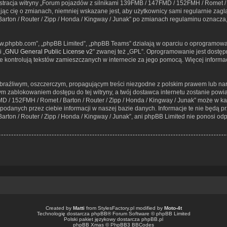
nistracja witryny „Forum pojazdów z silnikami 139FMB / 147FMD / 152FMH / Romet / 
c cię o zmianach, niemniej wskazane jest, aby użytkownicy sami regularnie zaglą
rton / Router / Zipp / Honda / Kingway / Junak” po zmianach regulaminu oznacza
„www.phpbb.com”, „phpBB Limited”, „phpBB Teams” działają w oparciu o oprogramowa
 „
GNU General Public License v2
” zwanej też „GPL”. Oprogramowanie jest dostęp
 nie kontrolują tekstów zamieszczanych w internecie za jego pomocą. Więcej inform
braźliwym, oszczerczym, propagującym treści niezgodne z polskim prawem lub nar
ym zablokowaniem dostępu do tej witryny, a twój dostawca internetu zostanie p
D / 152FMH / Romet / Barton / Router / Zipp / Honda / Kingway / Junak” może w ka
podanych przez ciebie informacji w naszej bazie danych. Informacje te nie będą 
ton / Router / Zipp / Honda / Kingway / Junak”, ani phpBB Limited nie ponosi od
Created by
Matti
from
StylesFactory.pl
modified by
Moto-4t
Technologię dostarcza
phpBB
® Forum Software © phpBB Limited
Polski pakiet językowy dostarcza
phpBB.pl
phpBB Xmas ©
PhpBB3 BBCodes