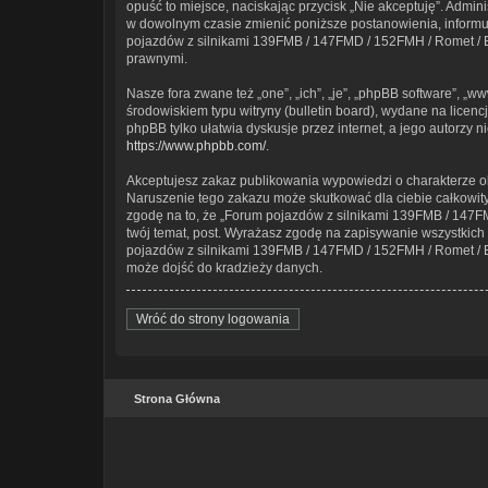
opuść to miejsce, naciskając przycisk „Nie akceptuję”. Admi
w dowolnym czasie zmienić poniższe postanowienia, informują
pojazdów z silnikami 139FMB / 147FMD / 152FMH / Romet / Ba
prawnymi.
Nasze fora zwane też „one”, „ich”, „je”, „phpBB software”, 
środowiskiem typu witryny (bulletin board), wydane na licencji
phpBB tylko ułatwia dyskusje przez internet, a jego autorzy
https://www.phpbb.com/
.
Akceptujesz zakaz publikowania wypowiedzi o charakterze o
Naruszenie tego zakazu może skutkować dla ciebie całkowit
zgodę na to, że „Forum pojazdów z silnikami 139FMB / 147FM
twój temat, post. Wyrażasz zgodę na zapisywanie wszystkich 
pojazdów z silnikami 139FMB / 147FMD / 152FMH / Romet / Bar
może dojść do kradzieży danych.
Wróć do strony logowania
Strona Główna