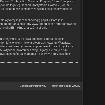
Barton / Router / Zipp / Honda / Kingway / Junak” ma prawo
dali do tego regulaminu. Korzystanie z witryny „Forum
, że akceptujesz te zmiany ze wszelkimi konsekwencjami
nie wykorzystujące technologię phpBB, która jest
ne do pobrania ze strony
www.phpbb.com
. Oprogramowanie
acji o phpBB można znaleźć na stronie
uszającym cudze prawa autorskie i dobra osobiste.
owiadomiony o twoim niewłaściwym zachowaniu. Wyrażasz
żdej chwili usunąć, zmienić, przenieść lub zamknąć każdy
przekazywane nikomu bez twojej zgody, ale ani „Forum
powiedzialności za włamania do witryny, podczas których
Zespół administracyjny
Usuń ciasteczka witryny