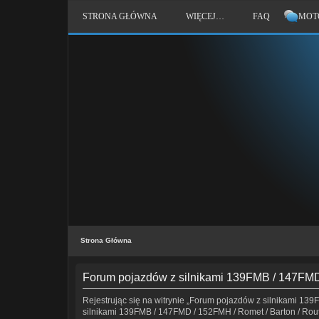
STRONA GŁÓWNA
WIĘCEJ…
FAQ
MOT
Strona Główna
Forum pojazdów z silnikami 139FMB / 147FMD /
Rejestrując się na witrynie „Forum pojazdów z silnikami 139F
silnikami 139FMB / 147FMD / 152FMH / Romet / Barton / Router