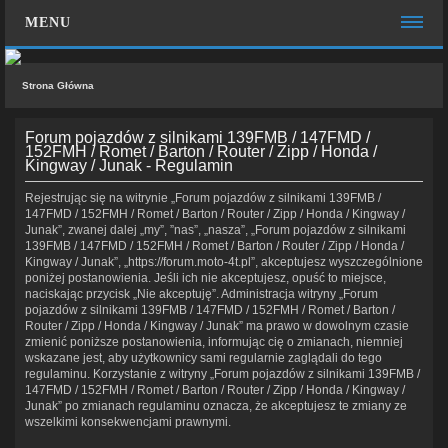
MENU
STRONA GŁÓWNA
Strona Główna
WIĘCEJ…
Forum pojazdów z silnikami 139FMB / 147FMD /
Zespół administracyjny
152FMH / Romet / Barton / Router / Zipp / Honda /
Kingway / Junak - Regulamin
FAQ
Rejestrując się na witrynie „Forum pojazdów z silnikami 139FMB /
MOTO CHAT
147FMD / 152FMH / Romet / Barton / Router / Zipp / Honda / Kingway /
Junak”, zwanej dalej „my”, ”nas”, „nasza”, „Forum pojazdów z silnikami
139FMB / 147FMD / 152FMH / Romet / Barton / Router / Zipp / Honda /
ZALOGUJ SIĘ
Kingway / Junak”, „https://forum.moto-4t.pl”, akceptujesz wyszczególnione
poniżej postanowienia. Jeśli ich nie akceptujesz, opuść to miejsce,
ZAREJESTRUJ SIĘ
naciskając przycisk „Nie akceptuję”. Administracja witryny „Forum
pojazdów z silnikami 139FMB / 147FMD / 152FMH / Romet / Barton /
Router / Zipp / Honda / Kingway / Junak” ma prawo w dowolnym czasie
KONTAKT Z NAMI
zmienić poniższe postanowienia, informując cię o zmianach, niemniej
wskazane jest, aby użytkownicy sami regularnie zaglądali do tego
regulaminu. Korzystanie z witryny „Forum pojazdów z silnikami 139FMB /
147FMD / 152FMH / Romet / Barton / Router / Zipp / Honda / Kingway /
Junak” po zmianach regulaminu oznacza, że akceptujesz te zmiany ze
wszelkimi konsekwencjami prawnymi.