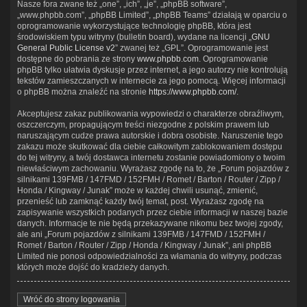
Nasze fora zwane też „one”, „ich”, „je”, „phpBB software”,
„www.phpbb.com”, „phpBB Limited”, „phpBB Teams” działają w oparciu o
oprogramowanie wykorzystujące technologię phpBB, która jest
środowiskiem typu witryny (bulletin board), wydane na licencji „
GNU
General Public License v2
” zwanej też „GPL”. Oprogramowanie jest
dostępne do pobrania ze strony
www.phpbb.com
. Oprogramowanie
phpBB tylko ułatwia dyskusje przez internet, a jego autorzy nie kontrolują
tekstów zamieszczanych w internecie za jego pomocą. Więcej informacji
o phpBB można znaleźć na stronie
https://www.phpbb.com/
.
Akceptujesz zakaz publikowania wypowiedzi o charakterze obraźliwym,
oszczerczym, propagującym treści niezgodne z polskim prawem lub
naruszającym cudze prawa autorskie i dobra osobiste. Naruszenie tego
zakazu może skutkować dla ciebie całkowitym zablokowaniem dostępu
do tej witryny, a twój dostawca internetu zostanie powiadomiony o twoim
niewłaściwym zachowaniu. Wyrażasz zgodę na to, że „Forum pojazdów z
silnikami 139FMB / 147FMD / 152FMH / Romet / Barton / Router / Zipp /
Honda / Kingway / Junak” może w każdej chwili usunąć, zmienić,
przenieść lub zamknąć każdy twój temat, post. Wyrażasz zgodę na
zapisywanie wszystkich podanych przez ciebie informacji w naszej bazie
danych. Informacje te nie będą przekazywane nikomu bez twojej zgody,
ale ani „Forum pojazdów z silnikami 139FMB / 147FMD / 152FMH /
Romet / Barton / Router / Zipp / Honda / Kingway / Junak”, ani phpBB
Limited nie ponosi odpowiedzialności za włamania do witryny, podczas
których może dojść do kradzieży danych.
Wróć do strony logowania