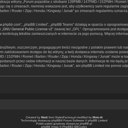
nistracja witryny „Forum pojazdów z silnikami 139FMB / 147FMD / 152FMH / Romet / 
c cię o zmianach, niemniej wskazane jest, aby użytkownicy sami regularnie zaglą
rton / Router / Zipp / Honda / Kingway / Junak” po zmianach regulaminu oznacza
„www.phpbb.com”, „phpBB Limited”, „phpBB Teams” działają w oparciu o oprogramowa
 „
GNU General Public License v2
” zwanej też „GPL”. Oprogramowanie jest dostęp
 nie kontrolują tekstów zamieszczanych w internecie za jego pomocą. Więcej inform
braźliwym, oszczerczym, propagującym treści niezgodne z polskim prawem lub nar
ym zablokowaniem dostępu do tej witryny, a twój dostawca internetu zostanie p
D / 152FMH / Romet / Barton / Router / Zipp / Honda / Kingway / Junak” może w ka
podanych przez ciebie informacji w naszej bazie danych. Informacje te nie będą 
ton / Router / Zipp / Honda / Kingway / Junak”, ani phpBB Limited nie ponosi od
Created by
Matti
from
StylesFactory.pl
modified by
Moto-4t
Technologię dostarcza
phpBB
® Forum Software © phpBB Limited
Polski pakiet językowy dostarcza
phpBB.pl
phpBB Xmas ©
PhpBB3 BBCodes