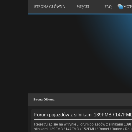
STRONA GŁÓWNA
WIĘCEJ…
FAQ
MOT
Strona Główna
Forum pojazdów z silnikami 139FMB / 147FMD /
Rejestrując się na witrynie „Forum pojazdów z silnikami 139F
silnikami 139FMB / 147FMD / 152FMH / Romet / Barton / Router