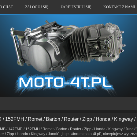
O CHAT
ZALOGUJ SIĘ
ZAREJESTRUJ SIĘ
KONTAKT Z NAMI
 152FMH / Romet / Barton / Router / Zipp / Honda / Kingway /
MB / 147FMD / 152FMH / Romet / Barton / Router / Zipp / Honda / Kingway / Junak”,
 / Zipp / Honda / Kingway / Junak”, „https://forum.moto-4t.pl”, akceptujesz wyszcz