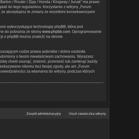
Barton / Router / Zipp / Honda / Kingway / Junak” ma prawo
dali do tego regulaminu. Korzystanie z witryny „Forum
, że akceptujesz te zmiany ze wszelkimi konsekwencjami
nie wykorzystujące technologię phpBB, która jest
ne do pobrania ze strony
www.phpbb.com
. Oprogramowanie
acji o phpBB można znaleźć na stronie
uszającym cudze prawa autorskie i dobra osobiste.
owiadomiony o twoim niewłaściwym zachowaniu. Wyrażasz
żdej chwili usunąć, zmienić, przenieść lub zamknąć każdy
przekazywane nikomu bez twojej zgody, ale ani „Forum
powiedzialności za włamania do witryny, podczas których
Zespół administracyjny
Usuń ciasteczka witryny