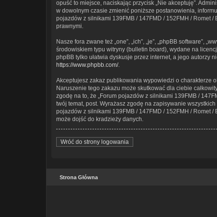
opuść to miejsce, naciskając przycisk „Nie akceptuję”. Admi
w dowolnym czasie zmienić poniższe postanowienia, informują
pojazdów z silnikami 139FMB / 147FMD / 152FMH / Romet / Ba
prawnymi.
Nasze fora zwane też „one”, „ich”, „je”, „phpBB software”, 
środowiskiem typu witryny (bulletin board), wydane na licencji
phpBB tylko ułatwia dyskusje przez internet, a jego autorzy
https://www.phpbb.com/
.
Akceptujesz zakaz publikowania wypowiedzi o charakterze o
Naruszenie tego zakazu może skutkować dla ciebie całkowit
zgodę na to, że „Forum pojazdów z silnikami 139FMB / 147FM
twój temat, post. Wyrażasz zgodę na zapisywanie wszystkich 
pojazdów z silnikami 139FMB / 147FMD / 152FMH / Romet / Bar
może dojść do kradzieży danych.
Wróć do strony logowania
Strona Główna