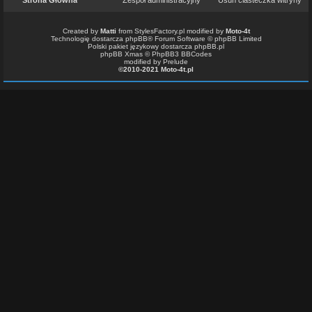
Strona Główna
Zespół administracyjny
Usuń ciasteczka witryny
Created by
Matti
from
StylesFactory.pl
modified by
Moto-4t
Technologię dostarcza
phpBB
® Forum Software © phpBB Limited
Polski pakiet językowy dostarcza
phpBB.pl
phpBB Xmas ©
PhpBB3 BBCodes
modified by Prelude
©2010-2021 Moto-4t.pl