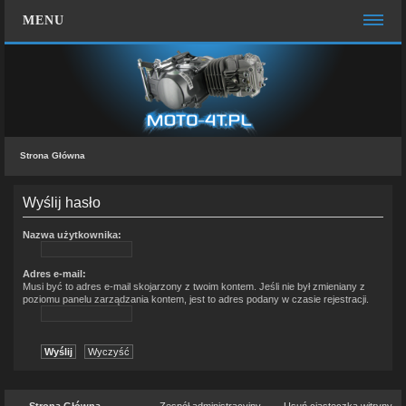
MENU
STRONA GŁÓWNA
WIĘCEJ…
Zespół administracyjny
Strona Główna
FAQ
MOTO CHAT
Wyślij hasło
ZALOGUJ SIĘ
Nazwa użytkownika:
ZAREJESTRUJ SIĘ
Adres e-mail:
Musi być to adres e-mail skojarzony z twoim kontem. Jeśli nie był zmieniany z
poziomu panelu zarządzania kontem, jest to adres podany w czasie rejestracji.
KONTAKT Z NAMI