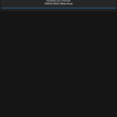
modified by Prelude
©2010-2021 Moto-4t.pl