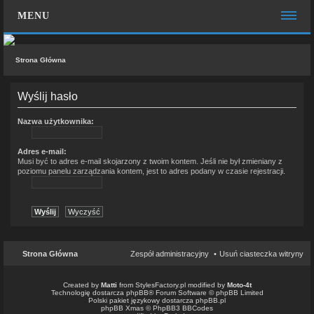
MENU
STRONA GŁÓWNA
Strona Główna
WIĘCEJ…
Wyślij hasło
Zespół administracyjny
Nazwa użytkownika:
FAQ
MOTO CHAT
Adres e-mail:
Musi być to adres e-mail skojarzony z twoim kontem. Jeśli nie był zmieniany z
poziomu panelu zarządzania kontem, jest to adres podany w czasie rejestracji.
ZALOGUJ SIĘ
ZAREJESTRUJ SIĘ
KONTAKT Z NAMI
Strona Główna
Zespół administracyjny
Usuń ciasteczka witryny
Created by
Matti
from
StylesFactory.pl
modified by
Moto-4t
Technologię dostarcza
phpBB
® Forum Software © phpBB Limited
Polski pakiet językowy dostarcza
phpBB.pl
phpBB Xmas ©
PhpBB3 BBCodes