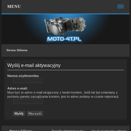
MENU
STRONA GŁÓWNA
WIĘCEJ…
Zespół administracyjny
Strona Główna
FAQ
MOTO CHAT
Wyślij e-mail aktywacyjny
ZALOGUJ SIĘ
Nazwa użytkownika:
ZAREJESTRUJ SIĘ
Adres e-mail:
Musi być to adres e-mail skojarzony z twoim kontem. Jeśli nie był zmieniany z
poziomu panelu zarządzania kontem, jest to adres podany w czasie rejestracji.
KONTAKT Z NAMI