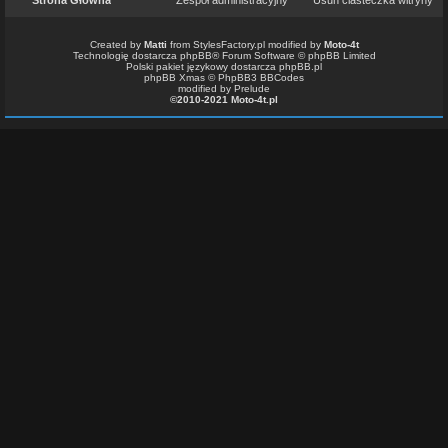
Strona Główna
Zespół administracyjny
Usuń ciasteczka witryny
Created by
Matti
from
StylesFactory.pl
modified by
Moto-4t
Technologię dostarcza
phpBB
® Forum Software © phpBB Limited
Polski pakiet językowy dostarcza
phpBB.pl
phpBB Xmas ©
PhpBB3 BBCodes
modified by Prelude
©2010-2021 Moto-4t.pl