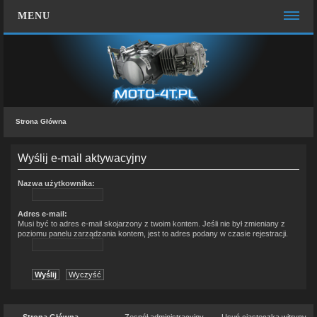
MENU
STRONA GŁÓWNA
WIĘCEJ…
Zespół administracyjny
Strona Główna
FAQ
MOTO CHAT
Wyślij e-mail aktywacyjny
ZALOGUJ SIĘ
Nazwa użytkownika:
ZAREJESTRUJ SIĘ
Adres e-mail:
Musi być to adres e-mail skojarzony z twoim kontem. Jeśli nie był zmieniany z
poziomu panelu zarządzania kontem, jest to adres podany w czasie rejestracji.
KONTAKT Z NAMI