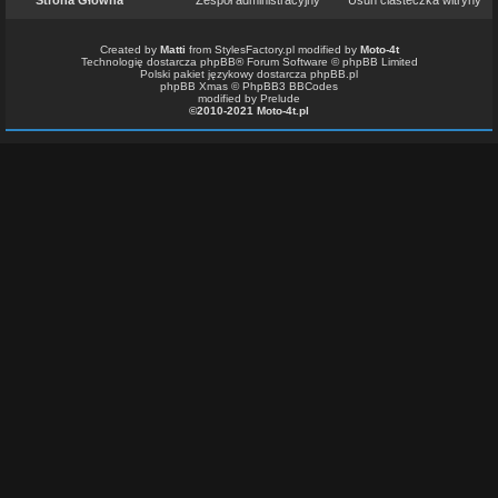
Strona Główna
Zespół administracyjny
Usuń ciasteczka witryny
Created by
Matti
from
StylesFactory.pl
modified by
Moto-4t
Technologię dostarcza
phpBB
® Forum Software © phpBB Limited
Polski pakiet językowy dostarcza
phpBB.pl
phpBB Xmas ©
PhpBB3 BBCodes
modified by Prelude
©2010-2021 Moto-4t.pl