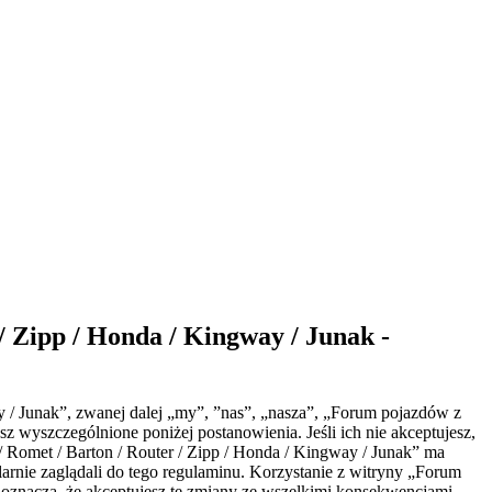
Zipp / Honda / Kingway / Junak -
 / Junak”, zwanej dalej „my”, ”nas”, „nasza”, „Forum pojazdów z
 wyszczególnione poniżej postanowienia. Jeśli ich nie akceptujesz,
 Romet / Barton / Router / Zipp / Honda / Kingway / Junak” ma
arnie zaglądali do tego regulaminu. Korzystanie z witryny „Forum
oznacza, że akceptujesz te zmiany ze wszelkimi konsekwencjami