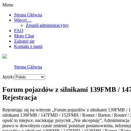
Menu
Strona Główna
Więcej…
Zespół administracyjny
FAQ
Moto Chat
Zaloguj się
Kontakt z nami
Strona Główna
Język:
Forum pojazdów z silnikami 139FMB / 147
Rejestracja
Rejestrując się na witrynie „Forum pojazdów z silnikami 139FMB / 
silnikami 139FMB / 147FMD / 152FMH / Romet / Barton / Router / Zip
opuść to miejsce, naciskając przycisk „Nie akceptuję”. Administra
prawo w dowolnym czasie zmienić poniższe postanowienia, informując
pojazdów z silnikami 139FMB / 147FMD / 152FMH / Romet / Barton /