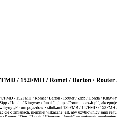
FMD / 152FMH / Romet / Barton / Router / 
147FMD / 152FMH / Romet / Barton / Router / Zipp / Honda / Kingway
p / Honda / Kingway / Junak”, „https://forum.moto-4t.pl”, akceptujesz
cja witryny „Forum pojazdów z silnikami 139FMB / 147FMD / 152FMH /
 cię o zmianach, niemniej wskazane jest, aby użytkownicy sami regul
 Router / Zipp / Honda / Kingway / Junak” po zmianach regulaminu 