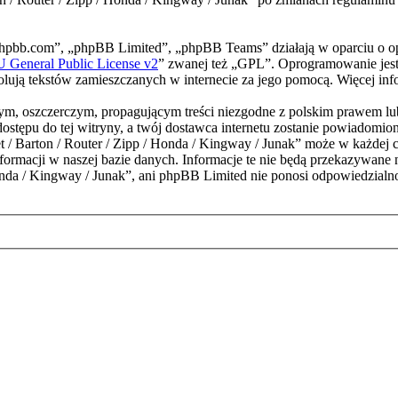
phpbb.com”, „phpBB Limited”, „phpBB Teams” działają w oparciu o o
General Public License v2
” zwanej też „GPL”. Oprogramowanie jest
trolują tekstów zamieszczanych w internecie za jego pomocą. Więcej i
m, oszczerczym, propagującym treści niezgodne z polskim prawem lub 
stępu do tej witryny, a twój dostawca internetu zostanie powiadomi
arton / Router / Zipp / Honda / Kingway / Junak” może w każdej chwi
ormacji w naszej bazie danych. Informacje te nie będą przekazywane 
a / Kingway / Junak”, ani phpBB Limited nie ponosi odpowiedzialnoś