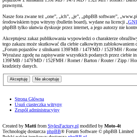
prawnymi.
Nasze fora zwane też „one”, „ich”, „je”, „phpBB software”, „www.
środowiskiem typu witryny (bulletin board), wydane na licencji „
GNU 
phpBB tylko ułatwia dyskusje przez internet, a jego autorzy nie kon
Akceptujesz zakaz publikowania wypowiedzi o charakterze obraźliwy
tego zakazu może skutkować dla ciebie całkowitym zablokowaniem do
„Forum pojazdów z silnikami 139FMB / 147FMD / 152FMH / Romet / B
Wyrażasz zgodę na zapisywanie wszystkich podanych przez ciebie inf
139FMB / 147FMD / 152FMH / Romet / Barton / Router / Zipp / Hond
kradzieży danych.
Strona Główna
Usuń ciasteczka witryny
Zespół administracyjny
Created by
Matti
from
StylesFactory.pl
modified by
Moto-4t
Technologię dostarcza
phpBB
® Forum Software © phpBB Limited
Polski pakiet językowy dostarcza
phpBB.pl