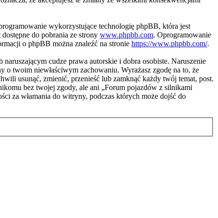
programowanie wykorzystujące technologię phpBB, która jest
 dostępne do pobrania ze strony
www.phpbb.com
. Oprogramowanie
nformacji o phpBB można znaleźć na stronie
https://www.phpbb.com/
.
naruszającym cudze prawa autorskie i dobra osobiste. Naruszenie
ony o twoim niewłaściwym zachowaniu. Wyrażasz zgodę na to, że
li usunąć, zmienić, przenieść lub zamknąć każdy twój temat, post.
nikomu bez twojej zgody, ale ani „Forum pojazdów z silnikami
ci za włamania do witryny, podczas których może dojść do