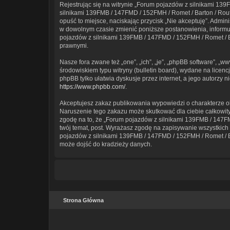
Rejestrując się na witrynie „Forum pojazdów z silnikami 139F
silnikami 139FMB / 147FMD / 152FMH / Romet / Barton / Router
opuść to miejsce, naciskając przycisk „Nie akceptuję”. Admi
w dowolnym czasie zmienić poniższe postanowienia, informują
pojazdów z silnikami 139FMB / 147FMD / 152FMH / Romet / Ba
prawnymi.
Nasze fora zwane też „one”, „ich”, „je”, „phpBB software”, 
środowiskiem typu witryny (bulletin board), wydane na licencji
phpBB tylko ułatwia dyskusje przez internet, a jego autorzy
https://www.phpbb.com/
.
Akceptujesz zakaz publikowania wypowiedzi o charakterze o
Naruszenie tego zakazu może skutkować dla ciebie całkowit
zgodę na to, że „Forum pojazdów z silnikami 139FMB / 147FM
twój temat, post. Wyrażasz zgodę na zapisywanie wszystkich 
pojazdów z silnikami 139FMB / 147FMD / 152FMH / Romet / Bar
może dojść do kradzieży danych.
Strona Główna