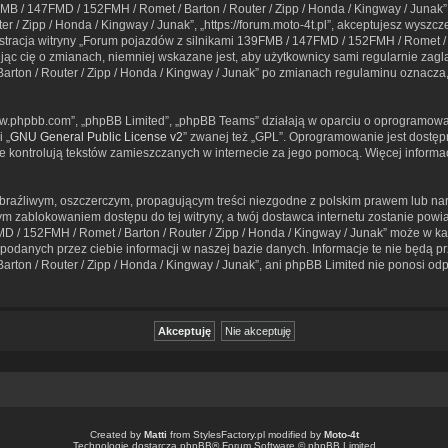
MB / 147FMD / 152FMH / Romet / Barton / Router / Zipp / Honda / Kingway / Junak”,
 / Zipp / Honda / Kingway / Junak”, „https://forum.moto-4t.pl”, akceptujesz wyszcz
nistracja witryny „Forum pojazdów z silnikami 139FMB / 147FMD / 152FMH / Romet / 
c cię o zmianach, niemniej wskazane jest, aby użytkownicy sami regularnie zaglą
rton / Router / Zipp / Honda / Kingway / Junak” po zmianach regulaminu oznacza
„www.phpbb.com”, „phpBB Limited”, „phpBB Teams” działają w oparciu o oprogramowa
 „
GNU General Public License v2
” zwanej też „GPL”. Oprogramowanie jest dostęp
 nie kontrolują tekstów zamieszczanych w internecie za jego pomocą. Więcej inform
braźliwym, oszczerczym, propagującym treści niezgodne z polskim prawem lub nar
ym zablokowaniem dostępu do tej witryny, a twój dostawca internetu zostanie p
D / 152FMH / Romet / Barton / Router / Zipp / Honda / Kingway / Junak” może w ka
podanych przez ciebie informacji w naszej bazie danych. Informacje te nie będą 
ton / Router / Zipp / Honda / Kingway / Junak”, ani phpBB Limited nie ponosi od
Created by
Matti
from
StylesFactory.pl
modified by
Moto-4t
Technologię dostarcza
phpBB
® Forum Software © phpBB Limited