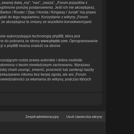
 zwanej dalej „my”, ”nas”, „nasza”, „Forum pojazdów z
ególnione poniżej postanowienia. Jeśli ich nie akceptujesz,
Barton / Router / Zipp / Honda / Kingway / Junak” ma prawo
dali do tego regulaminu. Korzystanie z witryny „Forum
, że akceptujesz te zmiany ze wszelkimi konsekwencjami
nie wykorzystujące technologię phpBB, która jest
ne do pobrania ze strony
www.phpbb.com
. Oprogramowanie
acji o phpBB można znaleźć na stronie
uszającym cudze prawa autorskie i dobra osobiste.
owiadomiony o twoim niewłaściwym zachowaniu. Wyrażasz
żdej chwili usunąć, zmienić, przenieść lub zamknąć każdy
przekazywane nikomu bez twojej zgody, ale ani „Forum
powiedzialności za włamania do witryny, podczas których
Zespół administracyjny
Usuń ciasteczka witryny