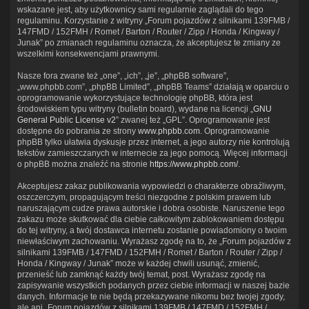
wskazane jest, aby użytkownicy sami regularnie zaglądali do tego
regulaminu. Korzystanie z witryny „Forum pojazdów z silnikami 139FMB /
147FMD / 152FMH / Romet / Barton / Router / Zipp / Honda / Kingway /
Junak” po zmianach regulaminu oznacza, że akceptujesz te zmiany ze
wszelkimi konsekwencjami prawnymi.
Nasze fora zwane też „one”, „ich”, „je”, „phpBB software”,
„www.phpbb.com”, „phpBB Limited”, „phpBB Teams” działają w oparciu o
oprogramowanie wykorzystujące technologię phpBB, która jest
środowiskiem typu witryny (bulletin board), wydane na licencji „
GNU
General Public License v2
” zwanej też „GPL”. Oprogramowanie jest
dostępne do pobrania ze strony
www.phpbb.com
. Oprogramowanie
phpBB tylko ułatwia dyskusje przez internet, a jego autorzy nie kontrolują
tekstów zamieszczanych w internecie za jego pomocą. Więcej informacji
o phpBB można znaleźć na stronie
https://www.phpbb.com/
.
Akceptujesz zakaz publikowania wypowiedzi o charakterze obraźliwym,
oszczerczym, propagującym treści niezgodne z polskim prawem lub
naruszającym cudze prawa autorskie i dobra osobiste. Naruszenie tego
zakazu może skutkować dla ciebie całkowitym zablokowaniem dostępu
do tej witryny, a twój dostawca internetu zostanie powiadomiony o twoim
niewłaściwym zachowaniu. Wyrażasz zgodę na to, że „Forum pojazdów z
silnikami 139FMB / 147FMD / 152FMH / Romet / Barton / Router / Zipp /
Honda / Kingway / Junak” może w każdej chwili usunąć, zmienić,
przenieść lub zamknąć każdy twój temat, post. Wyrażasz zgodę na
zapisywanie wszystkich podanych przez ciebie informacji w naszej bazie
danych. Informacje te nie będą przekazywane nikomu bez twojej zgody,
ale ani „Forum pojazdów z silnikami 139FMB / 147FMD / 152FMH /