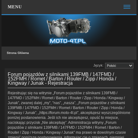
MENU
STRONA GŁÓWNA
WIĘCEJ…
Zespół administracyjny
Strona Główna
FAQ
Język:
MOTO CHAT
Forum pojazdów z silnikami 139FMB / 147FMD /
ZALOGUJ SIĘ
152FMH / Romet / Barton / Router / Zipp / Honda /
Kingway / Junak - Rejestracja
KONTAKT Z NAMI
Rejestrując się na witrynie „Forum pojazdów z silnikami 139FMB /
147FMD / 152FMH / Romet / Barton / Router / Zipp / Honda / Kingway /
Junak”, zwanej dalej „my”, ”nas”, „nasza”, „Forum pojazdów z silnikami
139FMB / 147FMD / 152FMH / Romet / Barton / Router / Zipp / Honda /
Kingway / Junak”, „https://forum.moto-4t.pl”, akceptujesz wyszczególnione
poniżej postanowienia. Jeśli ich nie akceptujesz, opuść to miejsce,
naciskając przycisk „Nie akceptuję”. Administracja witryny „Forum
pojazdów z silnikami 139FMB / 147FMD / 152FMH / Romet / Barton /
Router / Zipp / Honda / Kingway / Junak” ma prawo w dowolnym czasie
zmienić poniższe postanowienia, informując cię o zmianach, niemniej