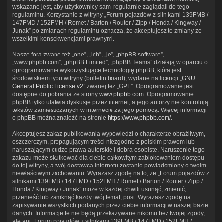
wskazane jest, aby użytkownicy sami regularnie zaglądali do tego
regulaminu. Korzystanie z witryny „Forum pojazdów z silnikami 139FMB /
147FMD / 152FMH / Romet / Barton / Router / Zipp / Honda / Kingway /
Junak” po zmianach regulaminu oznacza, że akceptujesz te zmiany ze
wszelkimi konsekwencjami prawnymi.
Nasze fora zwane też „one”, „ich”, „je”, „phpBB software”,
„www.phpbb.com”, „phpBB Limited”, „phpBB Teams” działają w oparciu o
oprogramowanie wykorzystujące technologię phpBB, która jest
środowiskiem typu witryny (bulletin board), wydane na licencji „
GNU
General Public License v2
” zwanej też „GPL”. Oprogramowanie jest
dostępne do pobrania ze strony
www.phpbb.com
. Oprogramowanie
phpBB tylko ułatwia dyskusje przez internet, a jego autorzy nie kontrolują
tekstów zamieszczanych w internecie za jego pomocą. Więcej informacji
o phpBB można znaleźć na stronie
https://www.phpbb.com/
.
Akceptujesz zakaz publikowania wypowiedzi o charakterze obraźliwym,
oszczerczym, propagującym treści niezgodne z polskim prawem lub
naruszającym cudze prawa autorskie i dobra osobiste. Naruszenie tego
zakazu może skutkować dla ciebie całkowitym zablokowaniem dostępu
do tej witryny, a twój dostawca internetu zostanie powiadomiony o twoim
niewłaściwym zachowaniu. Wyrażasz zgodę na to, że „Forum pojazdów z
silnikami 139FMB / 147FMD / 152FMH / Romet / Barton / Router / Zipp /
Honda / Kingway / Junak” może w każdej chwili usunąć, zmienić,
przenieść lub zamknąć każdy twój temat, post. Wyrażasz zgodę na
zapisywanie wszystkich podanych przez ciebie informacji w naszej bazie
danych. Informacje te nie będą przekazywane nikomu bez twojej zgody,
ale ani „Forum pojazdów z silnikami 139FMB / 147FMD / 152FMH /