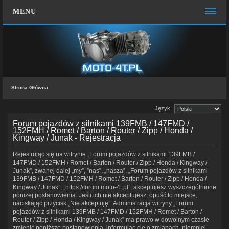
MENU
STRONA GŁÓWNA
WIĘCEJ…
Zespół administracyjny
Strona Główna
FAQ
Język:
MOTO CHAT
Forum pojazdów z silnikami 139FMB / 147FMD /
ZALOGUJ SIĘ
152FMH / Romet / Barton / Router / Zipp / Honda /
Kingway / Junak - Rejestracja
KONTAKT Z NAMI
Rejestrując się na witrynie „Forum pojazdów z silnikami 139FMB /
147FMD / 152FMH / Romet / Barton / Router / Zipp / Honda / Kingway /
Junak”, zwanej dalej „my”, ”nas”, „nasza”, „Forum pojazdów z silnikami
139FMB / 147FMD / 152FMH / Romet / Barton / Router / Zipp / Honda /
Kingway / Junak”, „https://forum.moto-4t.pl”, akceptujesz wyszczególnione
poniżej postanowienia. Jeśli ich nie akceptujesz, opuść to miejsce,
naciskając przycisk „Nie akceptuję”. Administracja witryny „Forum
pojazdów z silnikami 139FMB / 147FMD / 152FMH / Romet / Barton /
Router / Zipp / Honda / Kingway / Junak” ma prawo w dowolnym czasie
zmienić poniższe postanowienia, informując cię o zmianach, niemniej