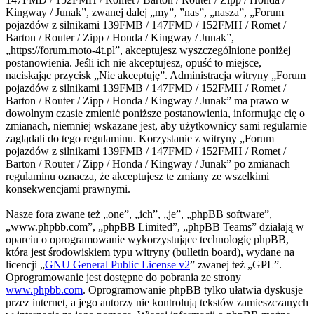
Kingway / Junak”, zwanej dalej „my”, ”nas”, „nasza”, „Forum
pojazdów z silnikami 139FMB / 147FMD / 152FMH / Romet /
Barton / Router / Zipp / Honda / Kingway / Junak”,
„https://forum.moto-4t.pl”, akceptujesz wyszczególnione poniżej
postanowienia. Jeśli ich nie akceptujesz, opuść to miejsce,
naciskając przycisk „Nie akceptuję”. Administracja witryny „Forum
pojazdów z silnikami 139FMB / 147FMD / 152FMH / Romet /
Barton / Router / Zipp / Honda / Kingway / Junak” ma prawo w
dowolnym czasie zmienić poniższe postanowienia, informując cię o
zmianach, niemniej wskazane jest, aby użytkownicy sami regularnie
zaglądali do tego regulaminu. Korzystanie z witryny „Forum
pojazdów z silnikami 139FMB / 147FMD / 152FMH / Romet /
Barton / Router / Zipp / Honda / Kingway / Junak” po zmianach
regulaminu oznacza, że akceptujesz te zmiany ze wszelkimi
konsekwencjami prawnymi.
Nasze fora zwane też „one”, „ich”, „je”, „phpBB software”,
„www.phpbb.com”, „phpBB Limited”, „phpBB Teams” działają w
oparciu o oprogramowanie wykorzystujące technologię phpBB,
która jest środowiskiem typu witryny (bulletin board), wydane na
licencji „
GNU General Public License v2
” zwanej też „GPL”.
Oprogramowanie jest dostępne do pobrania ze strony
www.phpbb.com
. Oprogramowanie phpBB tylko ułatwia dyskusje
przez internet, a jego autorzy nie kontrolują tekstów zamieszczanych