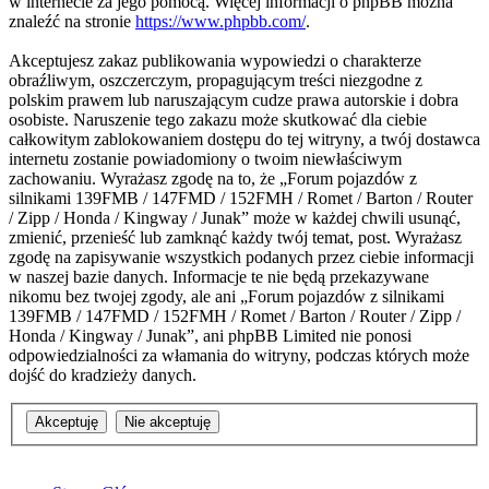
w internecie za jego pomocą. Więcej informacji o phpBB można
znaleźć na stronie
https://www.phpbb.com/
.
Akceptujesz zakaz publikowania wypowiedzi o charakterze
obraźliwym, oszczerczym, propagującym treści niezgodne z
polskim prawem lub naruszającym cudze prawa autorskie i dobra
osobiste. Naruszenie tego zakazu może skutkować dla ciebie
całkowitym zablokowaniem dostępu do tej witryny, a twój dostawca
internetu zostanie powiadomiony o twoim niewłaściwym
zachowaniu. Wyrażasz zgodę na to, że „Forum pojazdów z
silnikami 139FMB / 147FMD / 152FMH / Romet / Barton / Router
/ Zipp / Honda / Kingway / Junak” może w każdej chwili usunąć,
zmienić, przenieść lub zamknąć każdy twój temat, post. Wyrażasz
zgodę na zapisywanie wszystkich podanych przez ciebie informacji
w naszej bazie danych. Informacje te nie będą przekazywane
nikomu bez twojej zgody, ale ani „Forum pojazdów z silnikami
139FMB / 147FMD / 152FMH / Romet / Barton / Router / Zipp /
Honda / Kingway / Junak”, ani phpBB Limited nie ponosi
odpowiedzialności za włamania do witryny, podczas których może
dojść do kradzieży danych.