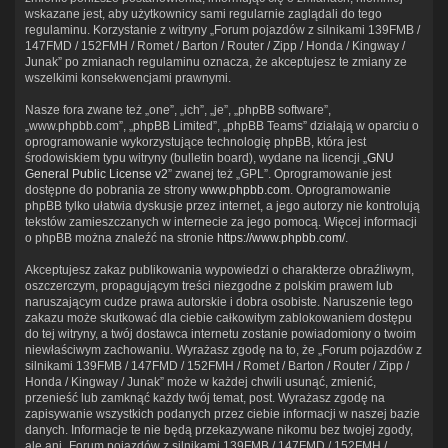
wskazane jest, aby użytkownicy sami regularnie zaglądali do tego
regulaminu. Korzystanie z witryny „Forum pojazdów z silnikami 139FMB /
147FMD / 152FMH / Romet / Barton / Router / Zipp / Honda / Kingway /
Junak” po zmianach regulaminu oznacza, że akceptujesz te zmiany ze
wszelkimi konsekwencjami prawnymi.
Nasze fora zwane też „one”, „ich”, „je”, „phpBB software”,
„www.phpbb.com”, „phpBB Limited”, „phpBB Teams” działają w oparciu o
oprogramowanie wykorzystujące technologię phpBB, która jest
środowiskiem typu witryny (bulletin board), wydane na licencji „
GNU
General Public License v2
” zwanej też „GPL”. Oprogramowanie jest
dostępne do pobrania ze strony
www.phpbb.com
. Oprogramowanie
phpBB tylko ułatwia dyskusje przez internet, a jego autorzy nie kontrolują
tekstów zamieszczanych w internecie za jego pomocą. Więcej informacji
o phpBB można znaleźć na stronie
https://www.phpbb.com/
.
Akceptujesz zakaz publikowania wypowiedzi o charakterze obraźliwym,
oszczerczym, propagującym treści niezgodne z polskim prawem lub
naruszającym cudze prawa autorskie i dobra osobiste. Naruszenie tego
zakazu może skutkować dla ciebie całkowitym zablokowaniem dostępu
do tej witryny, a twój dostawca internetu zostanie powiadomiony o twoim
niewłaściwym zachowaniu. Wyrażasz zgodę na to, że „Forum pojazdów z
silnikami 139FMB / 147FMD / 152FMH / Romet / Barton / Router / Zipp /
Honda / Kingway / Junak” może w każdej chwili usunąć, zmienić,
przenieść lub zamknąć każdy twój temat, post. Wyrażasz zgodę na
zapisywanie wszystkich podanych przez ciebie informacji w naszej bazie
danych. Informacje te nie będą przekazywane nikomu bez twojej zgody,
ale ani „Forum pojazdów z silnikami 139FMB / 147FMD / 152FMH /