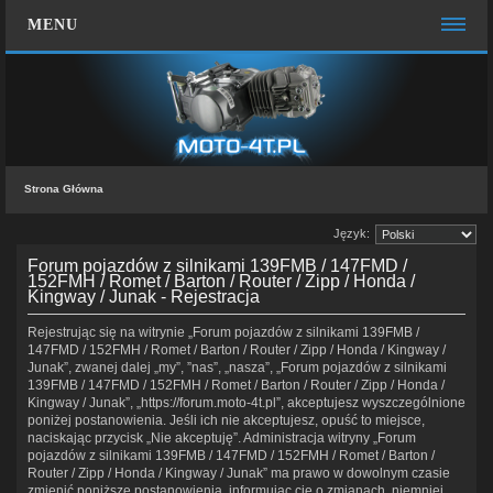
MENU
STRONA GŁÓWNA
WIĘCEJ…
Zespół administracyjny
Strona Główna
FAQ
Język:
MOTO CHAT
Forum pojazdów z silnikami 139FMB / 147FMD /
ZALOGUJ SIĘ
152FMH / Romet / Barton / Router / Zipp / Honda /
Kingway / Junak - Rejestracja
KONTAKT Z NAMI
Rejestrując się na witrynie „Forum pojazdów z silnikami 139FMB /
147FMD / 152FMH / Romet / Barton / Router / Zipp / Honda / Kingway /
Junak”, zwanej dalej „my”, ”nas”, „nasza”, „Forum pojazdów z silnikami
139FMB / 147FMD / 152FMH / Romet / Barton / Router / Zipp / Honda /
Kingway / Junak”, „https://forum.moto-4t.pl”, akceptujesz wyszczególnione
poniżej postanowienia. Jeśli ich nie akceptujesz, opuść to miejsce,
naciskając przycisk „Nie akceptuję”. Administracja witryny „Forum
pojazdów z silnikami 139FMB / 147FMD / 152FMH / Romet / Barton /
Router / Zipp / Honda / Kingway / Junak” ma prawo w dowolnym czasie
zmienić poniższe postanowienia, informując cię o zmianach, niemniej