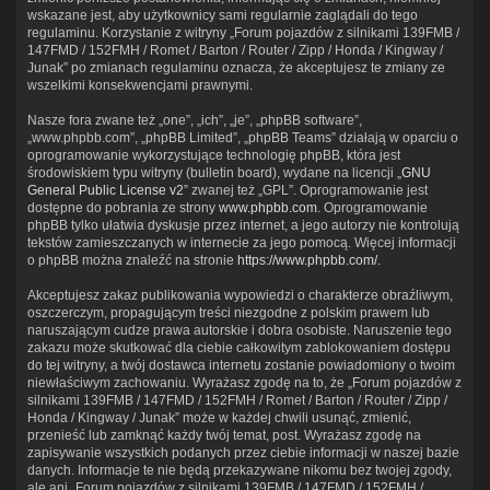
wskazane jest, aby użytkownicy sami regularnie zaglądali do tego
regulaminu. Korzystanie z witryny „Forum pojazdów z silnikami 139FMB /
147FMD / 152FMH / Romet / Barton / Router / Zipp / Honda / Kingway /
Junak” po zmianach regulaminu oznacza, że akceptujesz te zmiany ze
wszelkimi konsekwencjami prawnymi.
Nasze fora zwane też „one”, „ich”, „je”, „phpBB software”,
„www.phpbb.com”, „phpBB Limited”, „phpBB Teams” działają w oparciu o
oprogramowanie wykorzystujące technologię phpBB, która jest
środowiskiem typu witryny (bulletin board), wydane na licencji „
GNU
General Public License v2
” zwanej też „GPL”. Oprogramowanie jest
dostępne do pobrania ze strony
www.phpbb.com
. Oprogramowanie
phpBB tylko ułatwia dyskusje przez internet, a jego autorzy nie kontrolują
tekstów zamieszczanych w internecie za jego pomocą. Więcej informacji
o phpBB można znaleźć na stronie
https://www.phpbb.com/
.
Akceptujesz zakaz publikowania wypowiedzi o charakterze obraźliwym,
oszczerczym, propagującym treści niezgodne z polskim prawem lub
naruszającym cudze prawa autorskie i dobra osobiste. Naruszenie tego
zakazu może skutkować dla ciebie całkowitym zablokowaniem dostępu
do tej witryny, a twój dostawca internetu zostanie powiadomiony o twoim
niewłaściwym zachowaniu. Wyrażasz zgodę na to, że „Forum pojazdów z
silnikami 139FMB / 147FMD / 152FMH / Romet / Barton / Router / Zipp /
Honda / Kingway / Junak” może w każdej chwili usunąć, zmienić,
przenieść lub zamknąć każdy twój temat, post. Wyrażasz zgodę na
zapisywanie wszystkich podanych przez ciebie informacji w naszej bazie
danych. Informacje te nie będą przekazywane nikomu bez twojej zgody,
ale ani „Forum pojazdów z silnikami 139FMB / 147FMD / 152FMH /