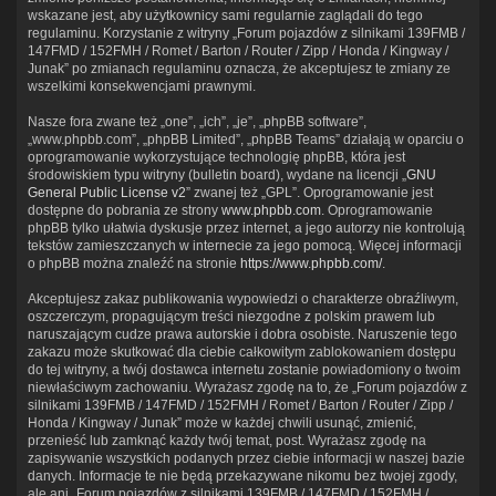
wskazane jest, aby użytkownicy sami regularnie zaglądali do tego
regulaminu. Korzystanie z witryny „Forum pojazdów z silnikami 139FMB /
147FMD / 152FMH / Romet / Barton / Router / Zipp / Honda / Kingway /
Junak” po zmianach regulaminu oznacza, że akceptujesz te zmiany ze
wszelkimi konsekwencjami prawnymi.
Nasze fora zwane też „one”, „ich”, „je”, „phpBB software”,
„www.phpbb.com”, „phpBB Limited”, „phpBB Teams” działają w oparciu o
oprogramowanie wykorzystujące technologię phpBB, która jest
środowiskiem typu witryny (bulletin board), wydane na licencji „
GNU
General Public License v2
” zwanej też „GPL”. Oprogramowanie jest
dostępne do pobrania ze strony
www.phpbb.com
. Oprogramowanie
phpBB tylko ułatwia dyskusje przez internet, a jego autorzy nie kontrolują
tekstów zamieszczanych w internecie za jego pomocą. Więcej informacji
o phpBB można znaleźć na stronie
https://www.phpbb.com/
.
Akceptujesz zakaz publikowania wypowiedzi o charakterze obraźliwym,
oszczerczym, propagującym treści niezgodne z polskim prawem lub
naruszającym cudze prawa autorskie i dobra osobiste. Naruszenie tego
zakazu może skutkować dla ciebie całkowitym zablokowaniem dostępu
do tej witryny, a twój dostawca internetu zostanie powiadomiony o twoim
niewłaściwym zachowaniu. Wyrażasz zgodę na to, że „Forum pojazdów z
silnikami 139FMB / 147FMD / 152FMH / Romet / Barton / Router / Zipp /
Honda / Kingway / Junak” może w każdej chwili usunąć, zmienić,
przenieść lub zamknąć każdy twój temat, post. Wyrażasz zgodę na
zapisywanie wszystkich podanych przez ciebie informacji w naszej bazie
danych. Informacje te nie będą przekazywane nikomu bez twojej zgody,
ale ani „Forum pojazdów z silnikami 139FMB / 147FMD / 152FMH /