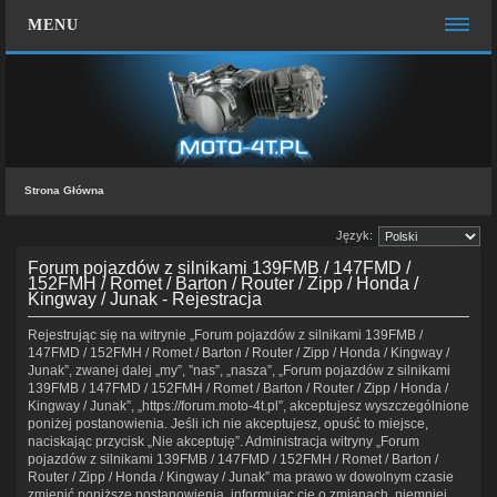
MENU
STRONA GŁÓWNA
WIĘCEJ…
Zespół administracyjny
Strona Główna
FAQ
Język:
MOTO CHAT
Forum pojazdów z silnikami 139FMB / 147FMD /
ZALOGUJ SIĘ
152FMH / Romet / Barton / Router / Zipp / Honda /
Kingway / Junak - Rejestracja
KONTAKT Z NAMI
Rejestrując się na witrynie „Forum pojazdów z silnikami 139FMB /
147FMD / 152FMH / Romet / Barton / Router / Zipp / Honda / Kingway /
Junak”, zwanej dalej „my”, ”nas”, „nasza”, „Forum pojazdów z silnikami
139FMB / 147FMD / 152FMH / Romet / Barton / Router / Zipp / Honda /
Kingway / Junak”, „https://forum.moto-4t.pl”, akceptujesz wyszczególnione
poniżej postanowienia. Jeśli ich nie akceptujesz, opuść to miejsce,
naciskając przycisk „Nie akceptuję”. Administracja witryny „Forum
pojazdów z silnikami 139FMB / 147FMD / 152FMH / Romet / Barton /
Router / Zipp / Honda / Kingway / Junak” ma prawo w dowolnym czasie
zmienić poniższe postanowienia, informując cię o zmianach, niemniej