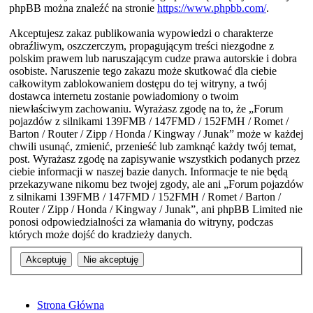
phpBB można znaleźć na stronie
https://www.phpbb.com/
.
Akceptujesz zakaz publikowania wypowiedzi o charakterze
obraźliwym, oszczerczym, propagującym treści niezgodne z
polskim prawem lub naruszającym cudze prawa autorskie i dobra
osobiste. Naruszenie tego zakazu może skutkować dla ciebie
całkowitym zablokowaniem dostępu do tej witryny, a twój
dostawca internetu zostanie powiadomiony o twoim
niewłaściwym zachowaniu. Wyrażasz zgodę na to, że „Forum
pojazdów z silnikami 139FMB / 147FMD / 152FMH / Romet /
Barton / Router / Zipp / Honda / Kingway / Junak” może w każdej
chwili usunąć, zmienić, przenieść lub zamknąć każdy twój temat,
post. Wyrażasz zgodę na zapisywanie wszystkich podanych przez
ciebie informacji w naszej bazie danych. Informacje te nie będą
przekazywane nikomu bez twojej zgody, ale ani „Forum pojazdów
z silnikami 139FMB / 147FMD / 152FMH / Romet / Barton /
Router / Zipp / Honda / Kingway / Junak”, ani phpBB Limited nie
ponosi odpowiedzialności za włamania do witryny, podczas
których może dojść do kradzieży danych.
Strona Główna