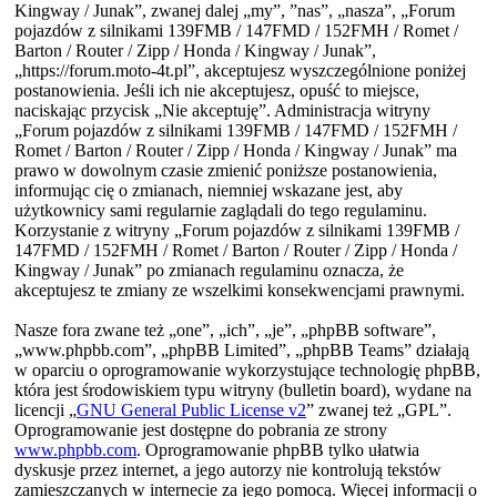
Kingway / Junak”, zwanej dalej „my”, ”nas”, „nasza”, „Forum
pojazdów z silnikami 139FMB / 147FMD / 152FMH / Romet /
Barton / Router / Zipp / Honda / Kingway / Junak”,
„https://forum.moto-4t.pl”, akceptujesz wyszczególnione poniżej
postanowienia. Jeśli ich nie akceptujesz, opuść to miejsce,
naciskając przycisk „Nie akceptuję”. Administracja witryny
„Forum pojazdów z silnikami 139FMB / 147FMD / 152FMH /
Romet / Barton / Router / Zipp / Honda / Kingway / Junak” ma
prawo w dowolnym czasie zmienić poniższe postanowienia,
informując cię o zmianach, niemniej wskazane jest, aby
użytkownicy sami regularnie zaglądali do tego regulaminu.
Korzystanie z witryny „Forum pojazdów z silnikami 139FMB /
147FMD / 152FMH / Romet / Barton / Router / Zipp / Honda /
Kingway / Junak” po zmianach regulaminu oznacza, że
akceptujesz te zmiany ze wszelkimi konsekwencjami prawnymi.
Nasze fora zwane też „one”, „ich”, „je”, „phpBB software”,
„www.phpbb.com”, „phpBB Limited”, „phpBB Teams” działają
w oparciu o oprogramowanie wykorzystujące technologię phpBB,
która jest środowiskiem typu witryny (bulletin board), wydane na
licencji „
GNU General Public License v2
” zwanej też „GPL”.
Oprogramowanie jest dostępne do pobrania ze strony
www.phpbb.com
. Oprogramowanie phpBB tylko ułatwia
dyskusje przez internet, a jego autorzy nie kontrolują tekstów
zamieszczanych w internecie za jego pomocą. Więcej informacji o