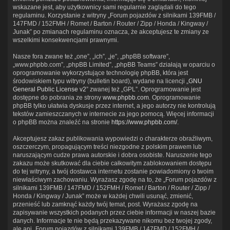
wskazane jest, aby użytkownicy sami regularnie zaglądali do tego
regulaminu. Korzystanie z witryny „Forum pojazdów z silnikami 139FMB /
147FMD / 152FMH / Romet / Barton / Router / Zipp / Honda / Kingway /
Junak” po zmianach regulaminu oznacza, że akceptujesz te zmiany ze
wszelkimi konsekwencjami prawnymi.
Nasze fora zwane też „one”, „ich”, „je”, „phpBB software”,
„www.phpbb.com”, „phpBB Limited”, „phpBB Teams” działają w oparciu o
oprogramowanie wykorzystujące technologię phpBB, która jest
środowiskiem typu witryny (bulletin board), wydane na licencji „
GNU
General Public License v2
” zwanej też „GPL”. Oprogramowanie jest
dostępne do pobrania ze strony
www.phpbb.com
. Oprogramowanie
phpBB tylko ułatwia dyskusje przez internet, a jego autorzy nie kontrolują
tekstów zamieszczanych w internecie za jego pomocą. Więcej informacji
o phpBB można znaleźć na stronie
https://www.phpbb.com/
.
Akceptujesz zakaz publikowania wypowiedzi o charakterze obraźliwym,
oszczerczym, propagującym treści niezgodne z polskim prawem lub
naruszającym cudze prawa autorskie i dobra osobiste. Naruszenie tego
zakazu może skutkować dla ciebie całkowitym zablokowaniem dostępu
do tej witryny, a twój dostawca internetu zostanie powiadomiony o twoim
niewłaściwym zachowaniu. Wyrażasz zgodę na to, że „Forum pojazdów z
silnikami 139FMB / 147FMD / 152FMH / Romet / Barton / Router / Zipp /
Honda / Kingway / Junak” może w każdej chwili usunąć, zmienić,
przenieść lub zamknąć każdy twój temat, post. Wyrażasz zgodę na
zapisywanie wszystkich podanych przez ciebie informacji w naszej bazie
danych. Informacje te nie będą przekazywane nikomu bez twojej zgody,
ale ani „Forum pojazdów z silnikami 139FMB / 147FMD / 152FMH /