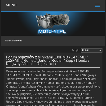
MENU
STRONA GŁÓWNA
WIĘCEJ…
Zespół administracyjny
Strona Główna
FAQ
Język:
MOTO CHAT
Forum pojazdów z silnikami 139FMB / 147FMD /
ZALOGUJ SIĘ
152FMH / Romet / Barton / Router / Zipp / Honda /
Kingway / Junak - Rejestracja
KONTAKT Z NAMI
Rejestrując się na witrynie „Forum pojazdów z silnikami 139FMB /
147FMD / 152FMH / Romet / Barton / Router / Zipp / Honda / Kingway /
Junak”, zwanej dalej „my”, ”nas”, „nasza”, „Forum pojazdów z silnikami
139FMB / 147FMD / 152FMH / Romet / Barton / Router / Zipp / Honda /
Kingway / Junak”, „https://forum.moto-4t.pl”, akceptujesz wyszczególnione
poniżej postanowienia. Jeśli ich nie akceptujesz, opuść to miejsce,
naciskając przycisk „Nie akceptuję”. Administracja witryny „Forum
pojazdów z silnikami 139FMB / 147FMD / 152FMH / Romet / Barton /
Router / Zipp / Honda / Kingway / Junak” ma prawo w dowolnym czasie
zmienić poniższe postanowienia, informując cię o zmianach, niemniej