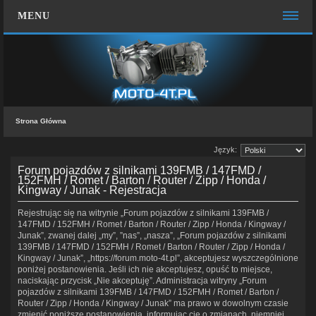
MENU
STRONA GŁÓWNA
WIĘCEJ…
Zespół administracyjny
Strona Główna
FAQ
Język:
MOTO CHAT
Forum pojazdów z silnikami 139FMB / 147FMD /
ZALOGUJ SIĘ
152FMH / Romet / Barton / Router / Zipp / Honda /
Kingway / Junak - Rejestracja
KONTAKT Z NAMI
Rejestrując się na witrynie „Forum pojazdów z silnikami 139FMB /
147FMD / 152FMH / Romet / Barton / Router / Zipp / Honda / Kingway /
Junak”, zwanej dalej „my”, ”nas”, „nasza”, „Forum pojazdów z silnikami
139FMB / 147FMD / 152FMH / Romet / Barton / Router / Zipp / Honda /
Kingway / Junak”, „https://forum.moto-4t.pl”, akceptujesz wyszczególnione
poniżej postanowienia. Jeśli ich nie akceptujesz, opuść to miejsce,
naciskając przycisk „Nie akceptuję”. Administracja witryny „Forum
pojazdów z silnikami 139FMB / 147FMD / 152FMH / Romet / Barton /
Router / Zipp / Honda / Kingway / Junak” ma prawo w dowolnym czasie
zmienić poniższe postanowienia, informując cię o zmianach, niemniej