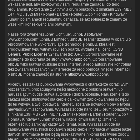
wskazane jest, aby użytkownicy sami regularnie zaglądali do tego
regulaminu. Korzystanie z witryny „Forum pojazdów z silnikami 139FMB /
147FMD / 152FMH / Romet / Barton / Router / Zipp / Honda / Kingway /
Junak” po zmianach regulaminu oznacza, że akceptujesz te zmiany ze
wszelkimi konsekwencjami prawnymi.
Nasze fora zwane też „one”, „ich”, „je”, „phpBB software”,
„www.phpbb.com”, „phpBB Limited”, „phpBB Teams” działają w oparciu o
oprogramowanie wykorzystujące technologię phpBB, która jest
środowiskiem typu witryny (bulletin board), wydane na licencji „
GNU
General Public License v2
” zwanej też „GPL”. Oprogramowanie jest
dostępne do pobrania ze strony
www.phpbb.com
. Oprogramowanie
phpBB tylko ułatwia dyskusje przez internet, a jego autorzy nie kontrolują
tekstów zamieszczanych w internecie za jego pomocą. Więcej informacji
o phpBB można znaleźć na stronie
https://www.phpbb.com/
.
Akceptujesz zakaz publikowania wypowiedzi o charakterze obraźliwym,
oszczerczym, propagującym treści niezgodne z polskim prawem lub
naruszającym cudze prawa autorskie i dobra osobiste. Naruszenie tego
zakazu może skutkować dla ciebie całkowitym zablokowaniem dostępu
do tej witryny, a twój dostawca internetu zostanie powiadomiony o twoim
niewłaściwym zachowaniu. Wyrażasz zgodę na to, że „Forum pojazdów z
silnikami 139FMB / 147FMD / 152FMH / Romet / Barton / Router / Zipp /
Honda / Kingway / Junak” może w każdej chwili usunąć, zmienić,
przenieść lub zamknąć każdy twój temat, post. Wyrażasz zgodę na
zapisywanie wszystkich podanych przez ciebie informacji w naszej bazie
danych. Informacje te nie będą przekazywane nikomu bez twojej zgody,
ale ani „Forum pojazdów z silnikami 139FMB / 147FMD / 152FMH /