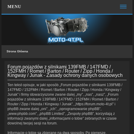
MENU
STRONA GŁÓWNA
WIĘCEJ…
Zespół administracyjny
Strona Główna
FAQ
MOTO CHAT
Forum pojazdów z silnikami 139FMB / 147FMD /
152FMH / Romet / Barton / Router / Zipp / Honda /
Kingway / Junak - Zasady ochrony danych osobowych
ZALOGUJ SIĘ
Ten tekst opisuje, w jaki sposób „Forum pojazdów z silnikami 139FMB /
ZAREJESTRUJ SIĘ
147FMD / 152FMH / Romet / Barton / Router / Zipp / Honda / Kingway /
Junak” i firmy stowarzyszone zwane dalej „my”, „nas”, „nasz”, „Forum
KONTAKT Z NAMI
pojazdów z silnikami 139FMB / 147FMD / 152FMH / Romet / Barton /
Router / Zipp / Honda / Kingway / Junak”, „https://forum.moto-4t.pl” i
phpBB zwane dalej „oni”, „ich”, „oprogramowanie phpBB”,
„www.phpbb.com”, „phpBB Limited”, „Zespoły phpBB”, korzystają z
informacji zwanymi dalej „informacjami o tobie” zebranych w czasie
dowolnej twojej sesji na forum.
Informacje o tobie są zbierane na dwa sposoby. Po pierwsze,