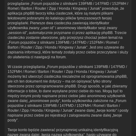
przeglądanie „Forum pojazdów z silnikami 139FMB / 147FMD / 152FMH /
Romet / Barton / Router / Zipp / Honda / Kingway / Junak” powoduje, że
aplikacja phpBB tworzy kilka ciasteczek, które są małymi plikami
tekstowymi pobranymi do katalogu plików tymczasowych twojej
przeglądarki. Pierwsze dwa ciasteczka zawierają identyfikator
użytkownika zwany „user-id” i anonimowy identyfikator sesji zwany
„session-id”, automatycznie przyznane ci przez aplikację phpBB. Trzecie
ciasteczko zostanie utworzone, gdy przejrzysz chociaż jeden temat na
„Forum pojazdów z silnikami 139FMB / 147FMD / 152FMH / Romet /
Barton / Router / Zipp / Honda / Kingway / Junak”. Jest ono używane do
zapisania informacji, które tematy zostały przez ciebie przeczytane i służy
do ułatwienia ci nawigacji na forum.
W czasie przeglądania „Forum pojazdów z silnikami 139FMB / 147FMD /
152FMH / Romet / Barton / Router / Zipp / Honda / Kingway / Junak”
możemy też utworzyć ciasteczka niezależne od oprogramowania phpBB,
ale ich ten dokument nie dotyczy – ma on opisywać tylko strony
stworzone przez oprogramowanie phpBB. Drugi sposób, w jaki zbieramy
informacje o tobie, to dane wysyłane przez ciebie do nas. Mogą być to
między innymi posty napisane przez ciebie jako anonimowy użytkownik
zwane dalej „anonimowe posty”, konta użytkownika założone na „Forum
pojazdów z silnikami 139FMB / 147FMD / 152FMH / Romet / Barton /
Router / Zipp / Honda / Kingway / Junak” zwane dalej „twoje konto” i posty
napisane przez ciebie po rejestracji i zalogowaniu zwane dalej „twoje
posty”.
Twoje konto będzie zawierać przynajmniej unikalną identyfikacyjną
nazwę zwaną dalej „twoja nazwa użytkownika”, hasło używane do