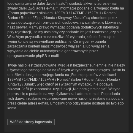
logowania zwane dalej „twoje hasło” i osobisty aktywny adres e-mail
zwany dalej „twój adres e-mail”. Informacje podane dla twojego konta na
„Forum pojazdów z silnikami 139FMB / 147FMD / 152FMH / Romet /
Barton / Router / Zipp / Honda / Kingway / Junak” są chronione przez
prawa dotyczące ochrony danych osobowych w państwie, w którym stoi
nasz serwer. Mamy prawo wymagać podania dodatkowych informacji
przy rejestracji, i to my ustalamy czy podanie ich jest konieczne, czy nie.
W każdym przypadku masz możliwość wybrania, które informacje o
twoim koncie są wyświetlane publicznie. Co więcej, w panelu
zarządzania kontem masz możliwość włączenia lub wyłączenia
wysyłania do ciebie automatycznie generowanych przez
oprogramowanie phpBB e-maili.
Twoje hasło jest zaszyfrowane, więc jest bezpieczne, niemniej nie należy
używać tego samego hasła na różnych witrynach internetowych. Hasło to
umożliwia dostęp do twojego konta na „Forum pojazdów z silnikami
139FMB / 147FMD / 152FMH / Romet / Barton / Router / Zipp / Honda /
Kingway / Junak”, więc chroń je i w żadnym wypadku nie podawaj
nikomu
. Jeśli je zapomnisz, użyj funkcji „Nie pamiętam hasła”. Witryna
poprosi cię o podanie nazwy użytkownika i adresu e-mail. Po podaniu
tych danych zostanie wygenerowane nowe hasło i przesłane na podany
przez ciebie adres e-mail. Umożliwi ono odzyskanie dostępu do twojego
konta.
Wróć do strony logowania