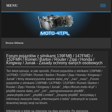
MENU
STRONA GŁÓWNA
WIĘCEJ…
Zespół administracyjny
Strona Główna
FAQ
MOTO CHAT
Forum pojazdów z silnikami 139FMB / 147FMD /
152FMH / Romet / Barton / Router / Zipp / Honda /
Kingway / Junak - Zasady ochrony danych osobowych
ZALOGUJ SIĘ
Ten tekst opisuje, w jaki sposób „Forum pojazdów z silnikami 139FMB /
ZAREJESTRUJ SIĘ
147FMD / 152FMH / Romet / Barton / Router / Zipp / Honda / Kingway /
Junak” i firmy stowarzyszone zwane dalej „my”, „nas”, „nasz”, „Forum
KONTAKT Z NAMI
pojazdów z silnikami 139FMB / 147FMD / 152FMH / Romet / Barton /
Router / Zipp / Honda / Kingway / Junak”, „https://forum.moto-4t.pl” i
phpBB zwane dalej „oni”, „ich”, „oprogramowanie phpBB”,
„www.phpbb.com”, „phpBB Limited”, „Zespoły phpBB”, korzystają z
informacji zwanymi dalej „informacjami o tobie” zebranych w czasie
dowolnej twojej sesji na forum.
Informacje o tobie są zbierane na dwa sposoby. Po pierwsze,