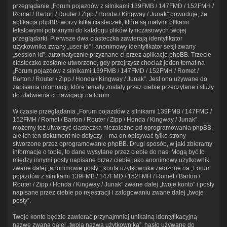
przeglądanie „Forum pojazdów z silnikami 139FMB / 147FMD / 152FMH /
Romet / Barton / Router / Zipp / Honda / Kingway / Junak” powoduje, że
aplikacja phpBB tworzy kilka ciasteczek, które są małymi plikami
tekstowymi pobranymi do katalogu plików tymczasowych twojej
przeglądarki. Pierwsze dwa ciasteczka zawierają identyfikator
użytkownika zwany „user-id” i anonimowy identyfikator sesji zwany
„session-id”, automatycznie przyznane ci przez aplikację phpBB. Trzecie
ciasteczko zostanie utworzone, gdy przejrzysz chociaż jeden temat na
„Forum pojazdów z silnikami 139FMB / 147FMD / 152FMH / Romet /
Barton / Router / Zipp / Honda / Kingway / Junak”. Jest ono używane do
zapisania informacji, które tematy zostały przez ciebie przeczytane i służy
do ułatwienia ci nawigacji na forum.
W czasie przeglądania „Forum pojazdów z silnikami 139FMB / 147FMD /
152FMH / Romet / Barton / Router / Zipp / Honda / Kingway / Junak”
możemy też utworzyć ciasteczka niezależne od oprogramowania phpBB,
ale ich ten dokument nie dotyczy – ma on opisywać tylko strony
stworzone przez oprogramowanie phpBB. Drugi sposób, w jaki zbieramy
informacje o tobie, to dane wysyłane przez ciebie do nas. Mogą być to
między innymi posty napisane przez ciebie jako anonimowy użytkownik
zwane dalej „anonimowe posty”, konta użytkownika założone na „Forum
pojazdów z silnikami 139FMB / 147FMD / 152FMH / Romet / Barton /
Router / Zipp / Honda / Kingway / Junak” zwane dalej „twoje konto” i posty
napisane przez ciebie po rejestracji i zalogowaniu zwane dalej „twoje
posty”.
Twoje konto będzie zawierać przynajmniej unikalną identyfikacyjną
nazwę zwaną dalej „twoja nazwa użytkownika”, hasło używane do