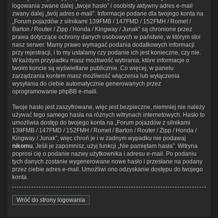
logowania zwane dalej „twoje hasło” i osobisty aktywny adres e-mail
zwany dalej „twój adres e-mail”. Informacje podane dla twojego konta na
„Forum pojazdów z silnikami 139FMB / 147FMD / 152FMH / Romet /
Barton / Router / Zipp / Honda / Kingway / Junak” są chronione przez
prawa dotyczące ochrony danych osobowych w państwie, w którym stoi
nasz serwer. Mamy prawo wymagać podania dodatkowych informacji
przy rejestracji, i to my ustalamy czy podanie ich jest konieczne, czy nie.
W każdym przypadku masz możliwość wybrania, które informacje o
twoim koncie są wyświetlane publicznie. Co więcej, w panelu
zarządzania kontem masz możliwość włączenia lub wyłączenia
wysyłania do ciebie automatycznie generowanych przez
oprogramowanie phpBB e-maili.
Twoje hasło jest zaszyfrowane, więc jest bezpieczne, niemniej nie należy
używać tego samego hasła na różnych witrynach internetowych. Hasło to
umożliwia dostęp do twojego konta na „Forum pojazdów z silnikami
139FMB / 147FMD / 152FMH / Romet / Barton / Router / Zipp / Honda /
Kingway / Junak”, więc chroń je i w żadnym wypadku nie podawaj
nikomu
. Jeśli je zapomnisz, użyj funkcji „Nie pamiętam hasła”. Witryna
poprosi cię o podanie nazwy użytkownika i adresu e-mail. Po podaniu
tych danych zostanie wygenerowane nowe hasło i przesłane na podany
przez ciebie adres e-mail. Umożliwi ono odzyskanie dostępu do twojego
konta.
Wróć do strony logowania