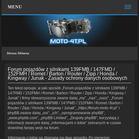
MENU
STRONA GŁÓWNA
WIĘCEJ…
Zespół administracyjny
Strona Główna
FAQ
MOTO CHAT
Forum pojazdów z silnikami 139FMB / 147FMD /
152FMH / Romet / Barton / Router / Zipp / Honda /
Kingway / Junak - Zasady ochrony danych osobowych
ZALOGUJ SIĘ
Ten tekst opisuje, w jaki sposób „Forum pojazdów z silnikami 139FMB /
ZAREJESTRUJ SIĘ
147FMD / 152FMH / Romet / Barton / Router / Zipp / Honda / Kingway /
Junak” i firmy stowarzyszone zwane dalej „my”, „nas”, „nasz”, „Forum
KONTAKT Z NAMI
pojazdów z silnikami 139FMB / 147FMD / 152FMH / Romet / Barton /
Router / Zipp / Honda / Kingway / Junak”, „https://forum.moto-4t.pl” i
phpBB zwane dalej „oni”, „ich”, „oprogramowanie phpBB”,
„www.phpbb.com”, „phpBB Limited”, „Zespoły phpBB”, korzystają z
informacji zwanymi dalej „informacjami o tobie” zebranych w czasie
dowolnej twojej sesji na forum.
Informacje o tobie są zbierane na dwa sposoby. Po pierwsze,