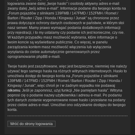
logowania zwane dalej „twoje hasło” i osobisty aktywny adres e-mail
zwany dalej „twój adres e-mail”. Informacje podane dla twojego konta na
„Forum pojazdów z silnikami 139FMB / 147FMD / 152FMH / Romet /
Barton / Router / Zipp / Honda / Kingway / Junak” są chronione przez
prawa dotyczące ochrony danych osobowych w państwie, w którym stoi
nasz serwer. Mamy prawo wymagać podania dodatkowych informacji
przy rejestracji, i to my ustalamy czy podanie ich jest konieczne, czy nie.
W każdym przypadku masz możliwość wybrania, które informacje o
twoim koncie są wyświetlane publicznie. Co więcej, w panelu
zarządzania kontem masz możliwość włączenia lub wyłączenia
wysyłania do ciebie automatycznie generowanych przez
oprogramowanie phpBB e-maili.
Twoje hasło jest zaszyfrowane, więc jest bezpieczne, niemniej nie należy
używać tego samego hasła na różnych witrynach internetowych. Hasło to
umożliwia dostęp do twojego konta na „Forum pojazdów z silnikami
139FMB / 147FMD / 152FMH / Romet / Barton / Router / Zipp / Honda /
Kingway / Junak”, więc chroń je i w żadnym wypadku nie podawaj
nikomu
. Jeśli je zapomnisz, użyj funkcji „Nie pamiętam hasła”. Witryna
poprosi cię o podanie nazwy użytkownika i adresu e-mail. Po podaniu
tych danych zostanie wygenerowane nowe hasło i przesłane na podany
przez ciebie adres e-mail. Umożliwi ono odzyskanie dostępu do twojego
konta.
Wróć do strony logowania