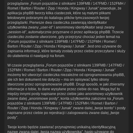
przeglądanie „Forum pojazdów z silnikami 139FMB / 147FMD / 152FMH /
Romet / Barton / Router / Zipp / Honda / Kingway / Junak” powoduje, że
aplikacja phpBB tworzy kilka ciasteczek, które są małymi plikami
tekstowymi pobranymi do katalogu plików tymczasowych twojej
przeglądarki. Pierwsze dwa ciasteczka zawierają identyfikator
użytkownika zwany „user-id” i anonimowy identyfikator sesji zwany
„session-id”, automatycznie przyznane ci przez aplikację phpBB. Trzecie
ciasteczko zostanie utworzone, gdy przejrzysz chociaż jeden temat na
„Forum pojazdów z silnikami 139FMB / 147FMD / 152FMH / Romet /
Barton / Router / Zipp / Honda / Kingway / Junak”. Jest ono używane do
zapisania informacji, które tematy zostały przez ciebie przeczytane i służy
do ułatwienia ci nawigacji na forum.
W czasie przeglądania „Forum pojazdów z silnikami 139FMB / 147FMD /
152FMH / Romet / Barton / Router / Zipp / Honda / Kingway / Junak”
możemy też utworzyć ciasteczka niezależne od oprogramowania phpBB,
ale ich ten dokument nie dotyczy – ma on opisywać tylko strony
stworzone przez oprogramowanie phpBB. Drugi sposób, w jaki zbieramy
informacje o tobie, to dane wysyłane przez ciebie do nas. Mogą być to
między innymi posty napisane przez ciebie jako anonimowy użytkownik
zwane dalej „anonimowe posty”, konta użytkownika założone na „Forum
pojazdów z silnikami 139FMB / 147FMD / 152FMH / Romet / Barton /
Router / Zipp / Honda / Kingway / Junak” zwane dalej „twoje konto” i posty
napisane przez ciebie po rejestracji i zalogowaniu zwane dalej „twoje
posty”.
Twoje konto będzie zawierać przynajmniej unikalną identyfikacyjną
nazwę zwaną dalej „twoja nazwa użytkownika”, hasło używane do