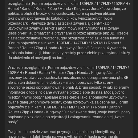
przeglądanie „Forum pojazdów z silnikami 139FMB / 147FMD / 152FMH /
Romet / Barton / Router / Zipp / Honda / Kingway / Junak” powoduje, że
aplikacja phpBB tworzy kilka ciasteczek, które są małymi plikami
tekstowymi pobranymi do katalogu plików tymczasowych twojej
przeglądarki. Pierwsze dwa ciasteczka zawierają identyfikator
użytkownika zwany „user-id” i anonimowy identyfikator sesji zwany
„session-id”, automatycznie przyznane ci przez aplikację phpBB. Trzecie
ciasteczko zostanie utworzone, gdy przejrzysz chociaż jeden temat na
„Forum pojazdów z silnikami 139FMB / 147FMD / 152FMH / Romet /
Barton / Router / Zipp / Honda / Kingway / Junak”. Jest ono używane do
zapisania informacji, które tematy zostały przez ciebie przeczytane i służy
do ułatwienia ci nawigacji na forum.
W czasie przeglądania „Forum pojazdów z silnikami 139FMB / 147FMD /
152FMH / Romet / Barton / Router / Zipp / Honda / Kingway / Junak”
możemy też utworzyć ciasteczka niezależne od oprogramowania phpBB,
ale ich ten dokument nie dotyczy – ma on opisywać tylko strony
stworzone przez oprogramowanie phpBB. Drugi sposób, w jaki zbieramy
informacje o tobie, to dane wysyłane przez ciebie do nas. Mogą być to
między innymi posty napisane przez ciebie jako anonimowy użytkownik
zwane dalej „anonimowe posty”, konta użytkownika założone na „Forum
pojazdów z silnikami 139FMB / 147FMD / 152FMH / Romet / Barton /
Router / Zipp / Honda / Kingway / Junak” zwane dalej „twoje konto” i posty
napisane przez ciebie po rejestracji i zalogowaniu zwane dalej „twoje
posty”.
Twoje konto będzie zawierać przynajmniej unikalną identyfikacyjną
nazwę zwaną dalej „twoja nazwa użytkownika”, hasło używane do