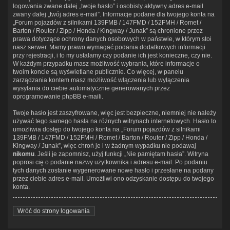
logowania zwane dalej „twoje hasło” i osobisty aktywny adres e-mail
zwany dalej „twój adres e-mail”. Informacje podane dla twojego konta na
„Forum pojazdów z silnikami 139FMB / 147FMD / 152FMH / Romet /
Barton / Router / Zipp / Honda / Kingway / Junak” są chronione przez
prawa dotyczące ochrony danych osobowych w państwie, w którym stoi
nasz serwer. Mamy prawo wymagać podania dodatkowych informacji
przy rejestracji, i to my ustalamy czy podanie ich jest konieczne, czy nie.
W każdym przypadku masz możliwość wybrania, które informacje o
twoim koncie są wyświetlane publicznie. Co więcej, w panelu
zarządzania kontem masz możliwość włączenia lub wyłączenia
wysyłania do ciebie automatycznie generowanych przez
oprogramowanie phpBB e-maili.
Twoje hasło jest zaszyfrowane, więc jest bezpieczne, niemniej nie należy
używać tego samego hasła na różnych witrynach internetowych. Hasło to
umożliwia dostęp do twojego konta na „Forum pojazdów z silnikami
139FMB / 147FMD / 152FMH / Romet / Barton / Router / Zipp / Honda /
Kingway / Junak”, więc chroń je i w żadnym wypadku nie podawaj
nikomu
. Jeśli je zapomnisz, użyj funkcji „Nie pamiętam hasła”. Witryna
poprosi cię o podanie nazwy użytkownika i adresu e-mail. Po podaniu
tych danych zostanie wygenerowane nowe hasło i przesłane na podany
przez ciebie adres e-mail. Umożliwi ono odzyskanie dostępu do twojego
konta.
Wróć do strony logowania