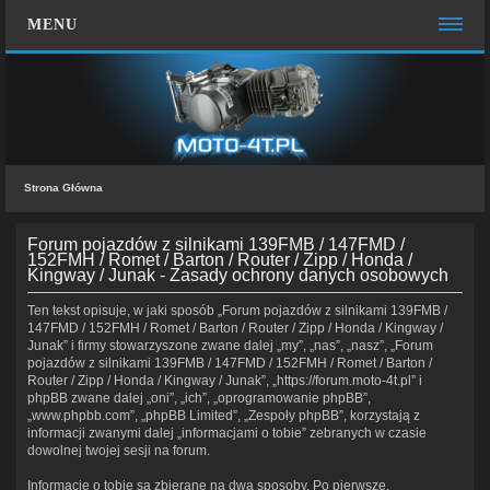
MENU
STRONA GŁÓWNA
WIĘCEJ…
Zespół administracyjny
Strona Główna
FAQ
MOTO CHAT
Forum pojazdów z silnikami 139FMB / 147FMD /
152FMH / Romet / Barton / Router / Zipp / Honda /
Kingway / Junak - Zasady ochrony danych osobowych
ZALOGUJ SIĘ
Ten tekst opisuje, w jaki sposób „Forum pojazdów z silnikami 139FMB /
ZAREJESTRUJ SIĘ
147FMD / 152FMH / Romet / Barton / Router / Zipp / Honda / Kingway /
Junak” i firmy stowarzyszone zwane dalej „my”, „nas”, „nasz”, „Forum
KONTAKT Z NAMI
pojazdów z silnikami 139FMB / 147FMD / 152FMH / Romet / Barton /
Router / Zipp / Honda / Kingway / Junak”, „https://forum.moto-4t.pl” i
phpBB zwane dalej „oni”, „ich”, „oprogramowanie phpBB”,
„www.phpbb.com”, „phpBB Limited”, „Zespoły phpBB”, korzystają z
informacji zwanymi dalej „informacjami o tobie” zebranych w czasie
dowolnej twojej sesji na forum.
Informacje o tobie są zbierane na dwa sposoby. Po pierwsze,