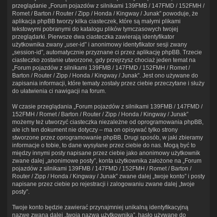
przeglądanie „Forum pojazdów z silnikami 139FMB / 147FMD / 152FMH /
Romet / Barton / Router / Zipp / Honda / Kingway / Junak” powoduje, że
aplikacja phpBB tworzy kilka ciasteczek, które są małymi plikami
tekstowymi pobranymi do katalogu plików tymczasowych twojej
przeglądarki. Pierwsze dwa ciasteczka zawierają identyfikator
użytkownika zwany „user-id” i anonimowy identyfikator sesji zwany
„session-id”, automatycznie przyznane ci przez aplikację phpBB. Trzecie
ciasteczko zostanie utworzone, gdy przejrzysz chociaż jeden temat na
„Forum pojazdów z silnikami 139FMB / 147FMD / 152FMH / Romet /
Barton / Router / Zipp / Honda / Kingway / Junak”. Jest ono używane do
zapisania informacji, które tematy zostały przez ciebie przeczytane i służy
do ułatwienia ci nawigacji na forum.
W czasie przeglądania „Forum pojazdów z silnikami 139FMB / 147FMD /
152FMH / Romet / Barton / Router / Zipp / Honda / Kingway / Junak”
możemy też utworzyć ciasteczka niezależne od oprogramowania phpBB,
ale ich ten dokument nie dotyczy – ma on opisywać tylko strony
stworzone przez oprogramowanie phpBB. Drugi sposób, w jaki zbieramy
informacje o tobie, to dane wysyłane przez ciebie do nas. Mogą być to
między innymi posty napisane przez ciebie jako anonimowy użytkownik
zwane dalej „anonimowe posty”, konta użytkownika założone na „Forum
pojazdów z silnikami 139FMB / 147FMD / 152FMH / Romet / Barton /
Router / Zipp / Honda / Kingway / Junak” zwane dalej „twoje konto” i posty
napisane przez ciebie po rejestracji i zalogowaniu zwane dalej „twoje
posty”.
Twoje konto będzie zawierać przynajmniej unikalną identyfikacyjną
nazwę zwaną dalej „twoja nazwa użytkownika”, hasło używane do