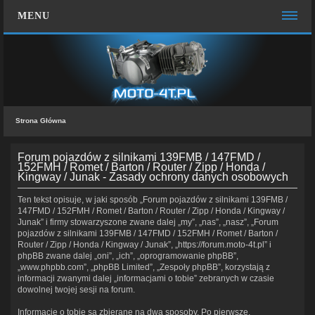
MENU
STRONA GŁÓWNA
WIĘCEJ…
Zespół administracyjny
Strona Główna
FAQ
MOTO CHAT
Forum pojazdów z silnikami 139FMB / 147FMD /
152FMH / Romet / Barton / Router / Zipp / Honda /
Kingway / Junak - Zasady ochrony danych osobowych
ZALOGUJ SIĘ
Ten tekst opisuje, w jaki sposób „Forum pojazdów z silnikami 139FMB /
ZAREJESTRUJ SIĘ
147FMD / 152FMH / Romet / Barton / Router / Zipp / Honda / Kingway /
Junak” i firmy stowarzyszone zwane dalej „my”, „nas”, „nasz”, „Forum
KONTAKT Z NAMI
pojazdów z silnikami 139FMB / 147FMD / 152FMH / Romet / Barton /
Router / Zipp / Honda / Kingway / Junak”, „https://forum.moto-4t.pl” i
phpBB zwane dalej „oni”, „ich”, „oprogramowanie phpBB”,
„www.phpbb.com”, „phpBB Limited”, „Zespoły phpBB”, korzystają z
informacji zwanymi dalej „informacjami o tobie” zebranych w czasie
dowolnej twojej sesji na forum.
Informacje o tobie są zbierane na dwa sposoby. Po pierwsze,