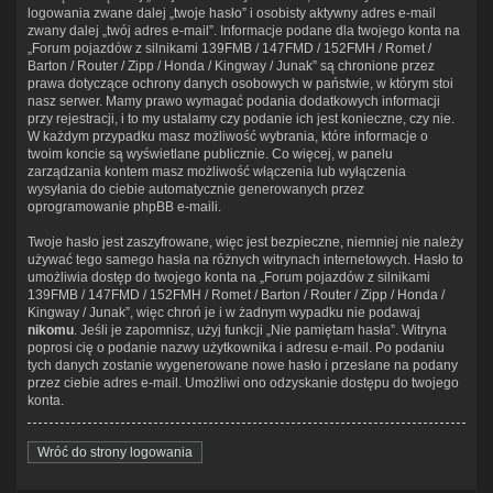
logowania zwane dalej „twoje hasło” i osobisty aktywny adres e-mail
zwany dalej „twój adres e-mail”. Informacje podane dla twojego konta na
„Forum pojazdów z silnikami 139FMB / 147FMD / 152FMH / Romet /
Barton / Router / Zipp / Honda / Kingway / Junak” są chronione przez
prawa dotyczące ochrony danych osobowych w państwie, w którym stoi
nasz serwer. Mamy prawo wymagać podania dodatkowych informacji
przy rejestracji, i to my ustalamy czy podanie ich jest konieczne, czy nie.
W każdym przypadku masz możliwość wybrania, które informacje o
twoim koncie są wyświetlane publicznie. Co więcej, w panelu
zarządzania kontem masz możliwość włączenia lub wyłączenia
wysyłania do ciebie automatycznie generowanych przez
oprogramowanie phpBB e-maili.
Twoje hasło jest zaszyfrowane, więc jest bezpieczne, niemniej nie należy
używać tego samego hasła na różnych witrynach internetowych. Hasło to
umożliwia dostęp do twojego konta na „Forum pojazdów z silnikami
139FMB / 147FMD / 152FMH / Romet / Barton / Router / Zipp / Honda /
Kingway / Junak”, więc chroń je i w żadnym wypadku nie podawaj
nikomu
. Jeśli je zapomnisz, użyj funkcji „Nie pamiętam hasła”. Witryna
poprosi cię o podanie nazwy użytkownika i adresu e-mail. Po podaniu
tych danych zostanie wygenerowane nowe hasło i przesłane na podany
przez ciebie adres e-mail. Umożliwi ono odzyskanie dostępu do twojego
konta.
Wróć do strony logowania