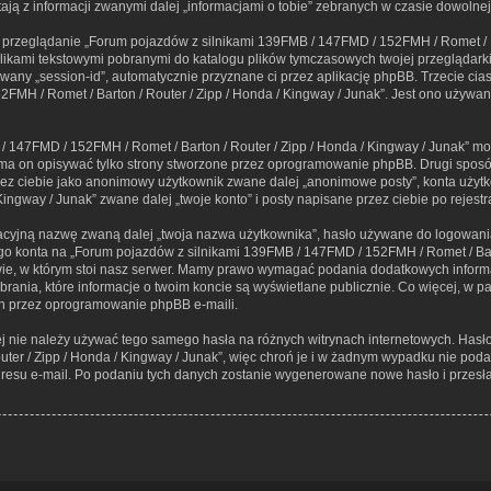
ją z informacji zwanymi dalej „informacjami o tobie” zebranych w czasie dowolnej 
, przeglądanie „Forum pojazdów z silnikami 139FMB / 147FMD / 152FMH / Romet / Ba
 plikami tekstowymi pobranymi do katalogu plików tymczasowych twojej przeglądarki
zwany „session-id”, automatycznie przyznane ci przez aplikację phpBB. Trzecie cia
MH / Romet / Barton / Router / Zipp / Honda / Kingway / Junak”. Jest ono używane 
 147FMD / 152FMH / Romet / Barton / Router / Zipp / Honda / Kingway / Junak” mo
a on opisywać tylko strony stworzone przez oprogramowanie phpBB. Drugi sposób,
rzez ciebie jako anonimowy użytkownik zwane dalej „anonimowe posty”, konta użyt
ingway / Junak” zwane dalej „twoje konto” i posty napisane przez ciebie po rejestra
kacyjną nazwę zwaną dalej „twoja nazwa użytkownika”, hasło używane do logowania 
ego konta na „Forum pojazdów z silnikami 139FMB / 147FMD / 152FMH / Romet / Bart
 w którym stoi nasz serwer. Mamy prawo wymagać podania dodatkowych informacji p
rania, które informacje o twoim koncie są wyświetlane publicznie. Co więcej, w 
h przez oprogramowanie phpBB e-maili.
iej nie należy używać tego samego hasła na różnych witrynach internetowych. Has
uter / Zipp / Honda / Kingway / Junak”, więc chroń je i w żadnym wypadku nie pod
adresu e-mail. Po podaniu tych danych zostanie wygenerowane nowe hasło i przesł