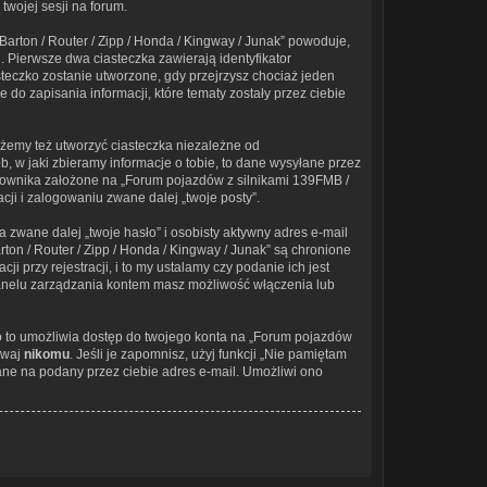
twojej sesji na forum.
rton / Router / Zipp / Honda / Kingway / Junak” powoduje,
. Pierwsze dwa ciasteczka zawierają identyfikator
steczko zostanie utworzone, gdy przejrzysz chociaż jeden
do zapisania informacji, które tematy zostały przez ciebie
żemy też utworzyć ciasteczka niezależne od
 w jaki zbieramy informacje o tobie, to dane wysyłane przez
kownika założone na „Forum pojazdów z silnikami 139FMB /
cji i zalogowaniu zwane dalej „twoje posty”.
zwane dalej „twoje hasło” i osobisty aktywny adres e-mail
on / Router / Zipp / Honda / Kingway / Junak” są chronione
rzy rejestracji, i to my ustalamy czy podanie ich jest
panelu zarządzania kontem masz możliwość włączenia lub
ło to umożliwia dostęp do twojego konta na „Forum pojazdów
awaj
nikomu
. Jeśli je zapomnisz, użyj funkcji „Nie pamiętam
ane na podany przez ciebie adres e-mail. Umożliwi ono