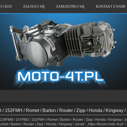
O CHAT
ZALOGUJ SIĘ
ZAREJESTRUJ SIĘ
KONTAKT Z NAMI
/ 152FMH / Romet / Barton / Router / Zipp / Honda / Kingway 
 139FMB / 147FMD / 152FMH / Romet / Barton / Router / Zipp / Honda / Kingway / Ju
 / Barton / Router / Zipp / Honda / Kingway / Junak”, „https://forum.moto-4t.pl” 