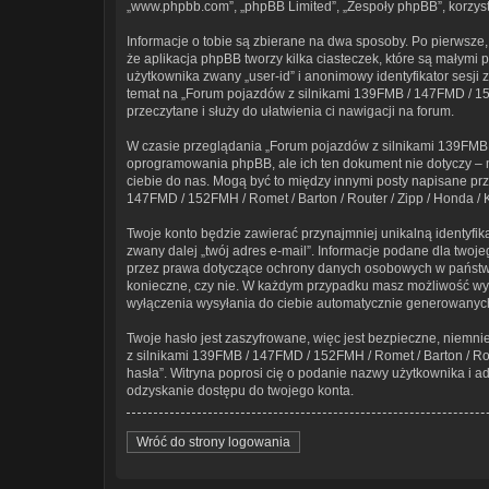
„www.phpbb.com”, „phpBB Limited”, „Zespoły phpBB”, korzysta
Informacje o tobie są zbierane na dwa sposoby. Po pierwsze
że aplikacja phpBB tworzy kilka ciasteczek, które są małymi
użytkownika zwany „user-id” i anonimowy identyfikator sesji 
temat na „Forum pojazdów z silnikami 139FMB / 147FMD / 152F
przeczytane i służy do ułatwienia ci nawigacji na forum.
W czasie przeglądania „Forum pojazdów z silnikami 139FMB /
oprogramowania phpBB, ale ich ten dokument nie dotyczy – m
ciebie do nas. Mogą być to między innymi posty napisane p
147FMD / 152FMH / Romet / Barton / Router / Zipp / Honda / K
Twoje konto będzie zawierać przynajmniej unikalną identyfi
zwany dalej „twój adres e-mail”. Informacje podane dla twoj
przez prawa dotyczące ochrony danych osobowych w państwie,
konieczne, czy nie. W każdym przypadku masz możliwość wyb
wyłączenia wysyłania do ciebie automatycznie generowanyc
Twoje hasło jest zaszyfrowane, więc jest bezpieczne, niemn
z silnikami 139FMB / 147FMD / 152FMH / Romet / Barton / Ro
hasła”. Witryna poprosi cię o podanie nazwy użytkownika i 
odzyskanie dostępu do twojego konta.
Wróć do strony logowania