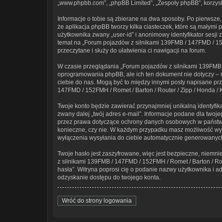
„www.phpbb.com”, „phpBB Limited”, „Zespoły phpBB”, korzysta
Informacje o tobie są zbierane na dwa sposoby. Po pierwsze
że aplikacja phpBB tworzy kilka ciasteczek, które są małymi
użytkownika zwany „user-id” i anonimowy identyfikator sesji 
temat na „Forum pojazdów z silnikami 139FMB / 147FMD / 152F
przeczytane i służy do ułatwienia ci nawigacji na forum.
W czasie przeglądania „Forum pojazdów z silnikami 139FMB /
oprogramowania phpBB, ale ich ten dokument nie dotyczy – m
ciebie do nas. Mogą być to między innymi posty napisane p
147FMD / 152FMH / Romet / Barton / Router / Zipp / Honda / K
Twoje konto będzie zawierać przynajmniej unikalną identyfi
zwany dalej „twój adres e-mail”. Informacje podane dla twoj
przez prawa dotyczące ochrony danych osobowych w państwie,
konieczne, czy nie. W każdym przypadku masz możliwość wyb
wyłączenia wysyłania do ciebie automatycznie generowanyc
Twoje hasło jest zaszyfrowane, więc jest bezpieczne, niemn
z silnikami 139FMB / 147FMD / 152FMH / Romet / Barton / Ro
hasła”. Witryna poprosi cię o podanie nazwy użytkownika i 
odzyskanie dostępu do twojego konta.
Wróć do strony logowania