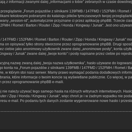
ją z informacji zwanymi dalej „informacjami o tobie” zebranych w czasie dowolnej 
, przeglądanie „Forum pojazdów z silnikami 139FMB / 147FMD / 152FMH / Romet / Ba
 plikami tekstowymi pobranymi do katalogu plików tymczasowych twojej przeglądarki
zwany „session-id”, automatycznie przyznane ci przez aplikację phpBB. Trzecie cia
MH / Romet / Barton / Router / Zipp / Honda / Kingway / Junak”. Jest ono używane 
 147FMD / 152FMH / Romet / Barton / Router / Zipp / Honda / Kingway / Junak” mo
a on opisywać tylko strony stworzone przez oprogramowanie phpBB. Drugi sposób,
rzez ciebie jako anonimowy użytkownik zwane dalej „anonimowe posty”, konta użyt
ingway / Junak” zwane dalej „twoje konto” i posty napisane przez ciebie po rejestra
kacyjną nazwę zwaną dalej „twoja nazwa użytkownika”, hasło używane do logowania 
ego konta na „Forum pojazdów z silnikami 139FMB / 147FMD / 152FMH / Romet / Bart
 w którym stoi nasz serwer. Mamy prawo wymagać podania dodatkowych informacji p
rania, które informacje o twoim koncie są wyświetlane publicznie. Co więcej, w 
h przez oprogramowanie phpBB e-maili.
iej nie należy używać tego samego hasła na różnych witrynach internetowych. Has
uter / Zipp / Honda / Kingway / Junak”, więc chroń je i w żadnym wypadku nie pod
adresu e-mail. Po podaniu tych danych zostanie wygenerowane nowe hasło i przesł