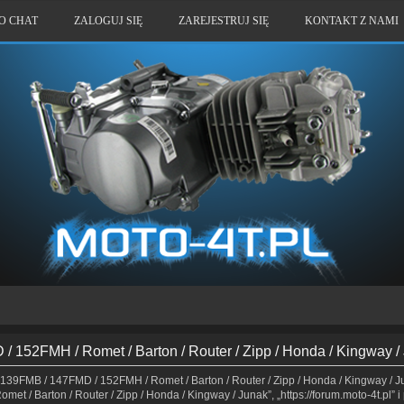
O CHAT
ZALOGUJ SIĘ
ZAREJESTRUJ SIĘ
KONTAKT Z NAMI
/ 152FMH / Romet / Barton / Router / Zipp / Honda / Kingway 
 139FMB / 147FMD / 152FMH / Romet / Barton / Router / Zipp / Honda / Kingway / Ju
 / Barton / Router / Zipp / Honda / Kingway / Junak”, „https://forum.moto-4t.pl” 