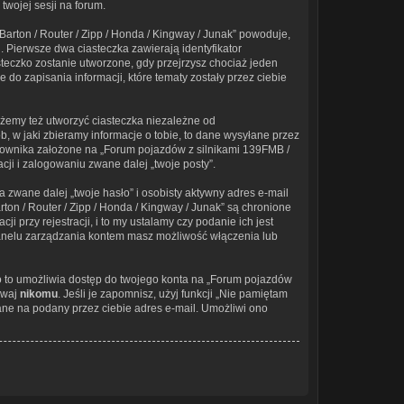
twojej sesji na forum.
rton / Router / Zipp / Honda / Kingway / Junak” powoduje,
. Pierwsze dwa ciasteczka zawierają identyfikator
steczko zostanie utworzone, gdy przejrzysz chociaż jeden
do zapisania informacji, które tematy zostały przez ciebie
żemy też utworzyć ciasteczka niezależne od
 w jaki zbieramy informacje o tobie, to dane wysyłane przez
kownika założone na „Forum pojazdów z silnikami 139FMB /
cji i zalogowaniu zwane dalej „twoje posty”.
zwane dalej „twoje hasło” i osobisty aktywny adres e-mail
on / Router / Zipp / Honda / Kingway / Junak” są chronione
rzy rejestracji, i to my ustalamy czy podanie ich jest
panelu zarządzania kontem masz możliwość włączenia lub
ło to umożliwia dostęp do twojego konta na „Forum pojazdów
awaj
nikomu
. Jeśli je zapomnisz, użyj funkcji „Nie pamiętam
ane na podany przez ciebie adres e-mail. Umożliwi ono