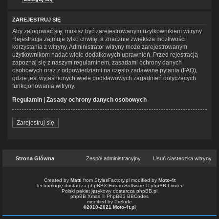
ZAREJESTRUJ SIĘ
Aby zalogować się, musisz być zarejestrowanym użytkownikiem witryny.
Rejestracja zajmuje tylko chwilę, a znacznie zwiększa możliwości
korzystania z witryny. Administrator witryny może zarejestrowanym
użytkownikom nadać wiele dodatkowych uprawnień. Przed rejestracją
zapoznaj się z naszym regulaminem, zasadami ochrony danych
osobowych oraz z odpowiedziami na często zadawane pytania (FAQ),
gdzie jest wyjaśnionych wiele podstawowych zagadnień dotyczących
funkcjonowania witryny.
Regulamin
|
Zasady ochrony danych osobowych
Zarejestruj się
Strona Główna
Zespół administracyjny
Usuń ciasteczka witryny
Created by
Matti
from
StylesFactory.pl
modified by
Moto-4t
Technologię dostarcza
phpBB
® Forum Software © phpBB Limited
Polski pakiet językowy dostarcza
phpBB.pl
phpBB Xmas ©
PhpBB3 BBCodes
modified by Prelude
©2010-2021 Moto-4t.pl