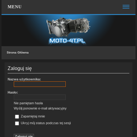
MENU
STRONA GŁÓWNA
WIĘCEJ…
Zespół administracyjny
Strona Główna
FAQ
MOTO CHAT
Zaloguj się
ZALOGUJ SIĘ
Nazwa użytkownika:
ZAREJESTRUJ SIĘ
Hasło:
KONTAKT Z NAMI
Nie pamiętam hasła
Wyślij ponownie e-mail aktywacyjny
Zapamiętaj mnie
Ukryj mój status podczas tej sesji