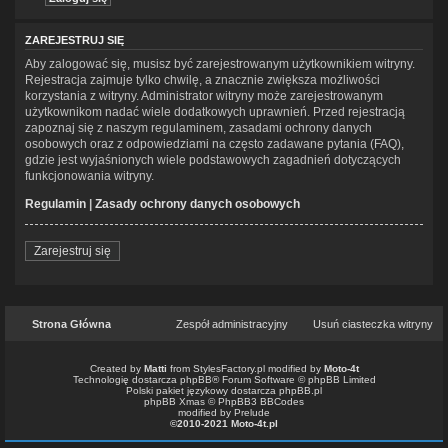
ZAREJESTRUJ SIĘ
Aby zalogować się, musisz być zarejestrowanym użytkownikiem witryny.
Rejestracja zajmuje tylko chwilę, a znacznie zwiększa możliwości
korzystania z witryny. Administrator witryny może zarejestrowanym
użytkownikom nadać wiele dodatkowych uprawnień. Przed rejestracją
zapoznaj się z naszym regulaminem, zasadami ochrony danych
osobowych oraz z odpowiedziami na często zadawane pytania (FAQ),
gdzie jest wyjaśnionych wiele podstawowych zagadnień dotyczących
funkcjonowania witryny.
Regulamin
|
Zasady ochrony danych osobowych
Zarejestruj się
Strona Główna
Zespół administracyjny
Usuń ciasteczka witryny
Created by
Matti
from
StylesFactory.pl
modified by
Moto-4t
Technologię dostarcza
phpBB
® Forum Software © phpBB Limited
Polski pakiet językowy dostarcza
phpBB.pl
phpBB Xmas ©
PhpBB3 BBCodes
modified by Prelude
©2010-2021 Moto-4t.pl