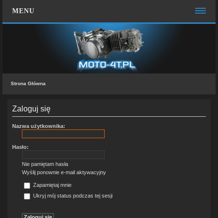
MENU
STRONA GŁÓWNA
WIĘCEJ…
Zespół administracyjny
Strona Główna
FAQ
MOTO CHAT
Zaloguj się
ZALOGUJ SIĘ
Nazwa użytkownika:
ZAREJESTRUJ SIĘ
Hasło:
KONTAKT Z NAMI
Nie pamiętam hasła
Wyślij ponownie e-mail aktywacyjny
Zapamiętaj mnie
Ukryj mój status podczas tej sesji