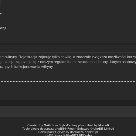
ny
esji
 witryny. Rejestracja zajmuje tylko chwilę, a znacznie zwiększa możliwości korzy
jestracją zapoznaj się z naszym regulaminem, zasadami ochrony danych osobowy
czących funkcjonowania witryny.
Created by
Matti
from
StylesFactory.pl
modified by
Moto-4t
Technologię dostarcza
phpBB
® Forum Software © phpBB Limited
Polski pakiet językowy dostarcza
phpBB.pl
phpBB Xmas ©
PhpBB3 BBCodes