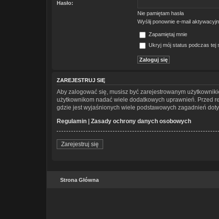
Hasło:
Nie pamiętam hasła
Wyślij ponownie e-mail aktywacyj
Zapamiętaj mnie
Ukryj mój status podczas tej s
ZAREJESTRUJ SIĘ
Aby zalogować się, musisz być zarejestrowanym użytkownikiem
użytkownikom nadać wiele dodatkowych uprawnień. Przed re
gdzie jest wyjaśnionych wiele podstawowych zagadnień doty
Regulamin
|
Zasady ochrony danych osobowych
Zarejestruj się
Strona Główna