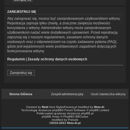
ZAREJESTRUJ SIĘ
Aby zalogować się, musisz być zarejestrowanym użytkownikiem witryny.
Rejestracja zajmuje tylko chwilę, a znacznie zwiększa możliwości
korzystania z witryny. Administrator witryny może zarejestrowanym
użytkownikom nadać wiele dodatkowych uprawnień. Przed rejestracją
zapoznaj się z naszym regulaminem, zasadami ochrony danych
osobowych oraz z odpowiedziami na często zadawane pytania (FAQ),
gdzie jest wyjaśnionych wiele podstawowych zagadnień dotyczących
funkcjonowania witryny.
Regulamin
|
Zasady ochrony danych osobowych
Zarejestruj się
Strona Główna
Zespół administracyjny
Usuń ciasteczka witryny
Created by
Matti
from
StylesFactory.pl
modified by
Moto-4t
Technologię dostarcza
phpBB
® Forum Software © phpBB Limited
Polski pakiet językowy dostarcza
phpBB.pl
phpBB Xmas ©
PhpBB3 BBCodes
modified by Prelude
©2010-2021 Moto-4t.pl