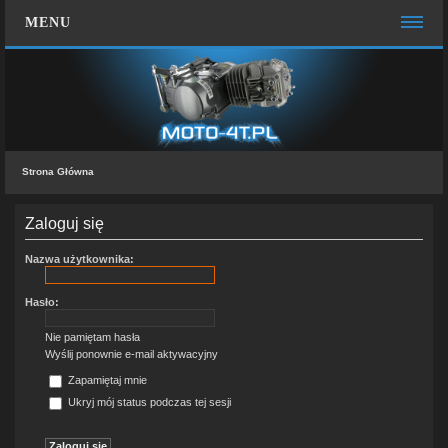
MENU
STRONA GŁÓWNA
WIĘCEJ…
Zespół administracyjny
Strona Główna
FAQ
MOTO CHAT
Zaloguj się
ZALOGUJ SIĘ
Nazwa użytkownika:
ZAREJESTRUJ SIĘ
Hasło:
KONTAKT Z NAMI
Nie pamiętam hasła
Wyślij ponownie e-mail aktywacyjny
Zapamiętaj mnie
Ukryj mój status podczas tej sesji