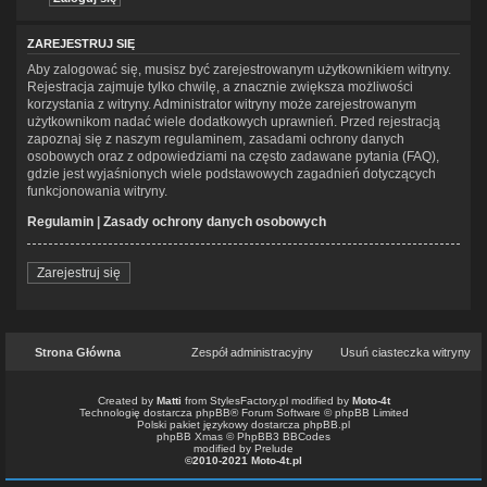
ZAREJESTRUJ SIĘ
Aby zalogować się, musisz być zarejestrowanym użytkownikiem witryny.
Rejestracja zajmuje tylko chwilę, a znacznie zwiększa możliwości
korzystania z witryny. Administrator witryny może zarejestrowanym
użytkownikom nadać wiele dodatkowych uprawnień. Przed rejestracją
zapoznaj się z naszym regulaminem, zasadami ochrony danych
osobowych oraz z odpowiedziami na często zadawane pytania (FAQ),
gdzie jest wyjaśnionych wiele podstawowych zagadnień dotyczących
funkcjonowania witryny.
Regulamin
|
Zasady ochrony danych osobowych
Zarejestruj się
Strona Główna
Zespół administracyjny
Usuń ciasteczka witryny
Created by
Matti
from
StylesFactory.pl
modified by
Moto-4t
Technologię dostarcza
phpBB
® Forum Software © phpBB Limited
Polski pakiet językowy dostarcza
phpBB.pl
phpBB Xmas ©
PhpBB3 BBCodes
modified by Prelude
©2010-2021 Moto-4t.pl