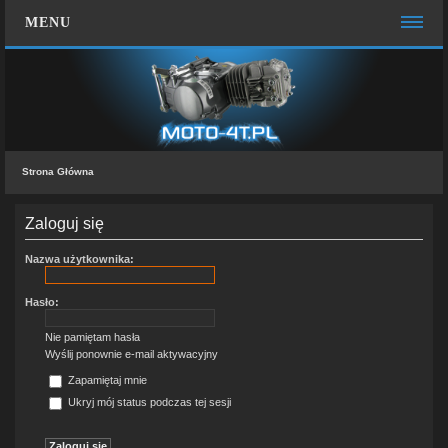
MENU
STRONA GŁÓWNA
WIĘCEJ…
Zespół administracyjny
Strona Główna
FAQ
MOTO CHAT
Zaloguj się
ZALOGUJ SIĘ
Nazwa użytkownika:
ZAREJESTRUJ SIĘ
Hasło:
KONTAKT Z NAMI
Nie pamiętam hasła
Wyślij ponownie e-mail aktywacyjny
Zapamiętaj mnie
Ukryj mój status podczas tej sesji