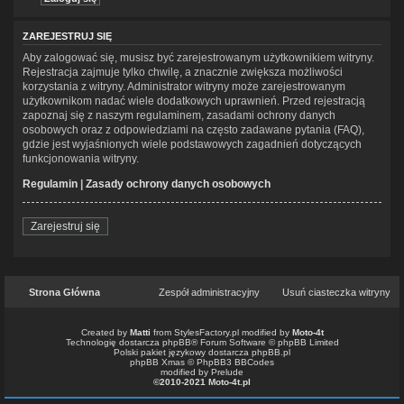
ZAREJESTRUJ SIĘ
Aby zalogować się, musisz być zarejestrowanym użytkownikiem witryny.
Rejestracja zajmuje tylko chwilę, a znacznie zwiększa możliwości
korzystania z witryny. Administrator witryny może zarejestrowanym
użytkownikom nadać wiele dodatkowych uprawnień. Przed rejestracją
zapoznaj się z naszym regulaminem, zasadami ochrony danych
osobowych oraz z odpowiedziami na często zadawane pytania (FAQ),
gdzie jest wyjaśnionych wiele podstawowych zagadnień dotyczących
funkcjonowania witryny.
Regulamin
|
Zasady ochrony danych osobowych
Zarejestruj się
Strona Główna
Zespół administracyjny
Usuń ciasteczka witryny
Created by
Matti
from
StylesFactory.pl
modified by
Moto-4t
Technologię dostarcza
phpBB
® Forum Software © phpBB Limited
Polski pakiet językowy dostarcza
phpBB.pl
phpBB Xmas ©
PhpBB3 BBCodes
modified by Prelude
©2010-2021 Moto-4t.pl