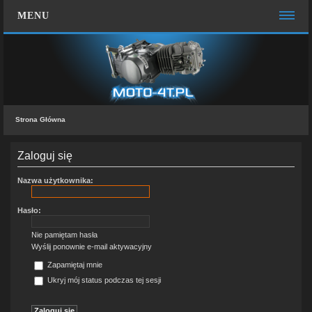
MENU
STRONA GŁÓWNA
WIĘCEJ…
Zespół administracyjny
Strona Główna
FAQ
MOTO CHAT
Zaloguj się
ZALOGUJ SIĘ
Nazwa użytkownika:
ZAREJESTRUJ SIĘ
Hasło:
KONTAKT Z NAMI
Nie pamiętam hasła
Wyślij ponownie e-mail aktywacyjny
Zapamiętaj mnie
Ukryj mój status podczas tej sesji