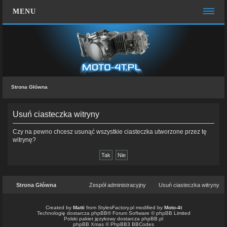
MENU
STRONA GŁÓWNA
WIĘCEJ…
Zespół administracyjny
Strona Główna
FAQ
MOTO CHAT
Usuń ciasteczka witryny
ZALOGUJ SIĘ
Czy na pewno chcesz usunąć wszystkie ciasteczka utworzone przez tę
witrynę?
ZAREJESTRUJ SIĘ
KONTAKT Z NAMI
Strona Główna
Zespół administracyjny
Usuń ciasteczka witryny
Created by
Matti
from
StylesFactory.pl
modified by
Moto-4t
Technologię dostarcza
phpBB
® Forum Software © phpBB Limited
Polski pakiet językowy dostarcza
phpBB.pl
phpBB Xmas ©
PhpBB3 BBCodes