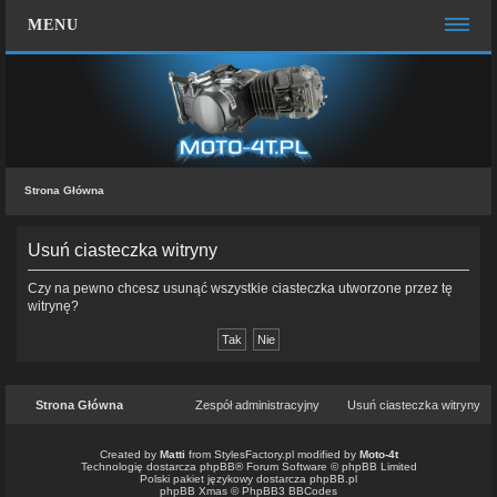
MENU
STRONA GŁÓWNA
WIĘCEJ…
Zespół administracyjny
Strona Główna
FAQ
MOTO CHAT
Usuń ciasteczka witryny
ZALOGUJ SIĘ
Czy na pewno chcesz usunąć wszystkie ciasteczka utworzone przez tę
witrynę?
ZAREJESTRUJ SIĘ
KONTAKT Z NAMI
Strona Główna
Zespół administracyjny
Usuń ciasteczka witryny
Created by
Matti
from
StylesFactory.pl
modified by
Moto-4t
Technologię dostarcza
phpBB
® Forum Software © phpBB Limited
Polski pakiet językowy dostarcza
phpBB.pl
phpBB Xmas ©
PhpBB3 BBCodes