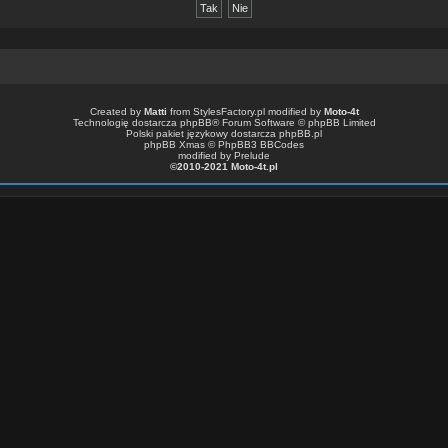
Created by
Matti
from
StylesFactory.pl
modified by
Moto-4t
Technologię dostarcza
phpBB
® Forum Software © phpBB Limited
Polski pakiet językowy dostarcza
phpBB.pl
phpBB Xmas ©
PhpBB3 BBCodes
modified by Prelude
©2010-2021 Moto-4t.pl