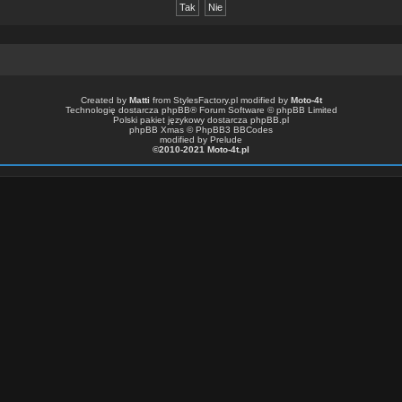
Created by
Matti
from
StylesFactory.pl
modified by
Moto-4t
Technologię dostarcza
phpBB
® Forum Software © phpBB Limited
Polski pakiet językowy dostarcza
phpBB.pl
phpBB Xmas ©
PhpBB3 BBCodes
modified by Prelude
©2010-2021 Moto-4t.pl