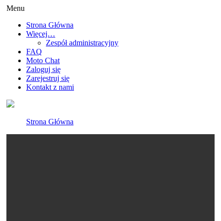
Menu
Strona Główna
Więcej…
Zespół administracyjny
FAQ
Moto Chat
Zaloguj się
Zarejestruj się
Kontakt z nami
Strona Główna