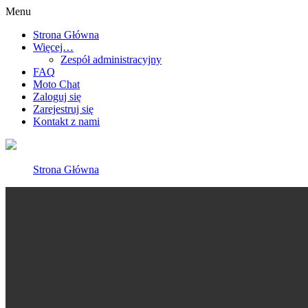
Menu
Strona Główna
Więcej…
Zespół administracyjny
FAQ
Moto Chat
Zaloguj się
Zarejestruj się
Kontakt z nami
Strona Główna