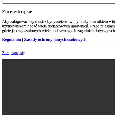
Zarejestruj się
Aby zalogować się, musisz być zarejestrowanym użytkownikiem witryn
użytkownikom nadać wiele dodatkowych uprawnień. Przed rejestracj
gdzie jest wyjaśnionych wiele podstawowych zagadnień dotyczących
Regulamin
|
Zasady ochrony danych osobowych
Zarejestruj się