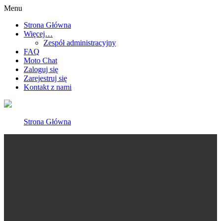
Menu
Strona Główna
Więcej…
Zespół administracyjny
FAQ
Moto Chat
Zaloguj się
Zarejestruj się
Kontakt z nami
Strona Główna