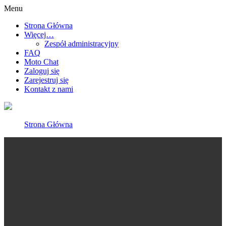
Menu
Strona Główna
Więcej…
Zespół administracyjny
FAQ
Moto Chat
Zaloguj się
Zarejestruj się
Kontakt z nami
Strona Główna