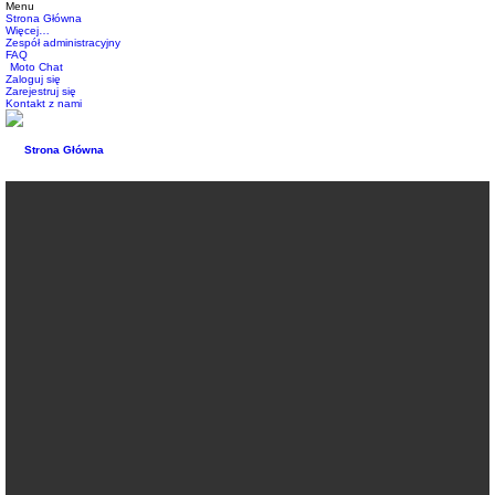
Menu
Strona Główna
Więcej…
Zespół administracyjny
FAQ
Moto Chat
Zaloguj się
Zarejestruj się
Kontakt z nami
Strona Główna