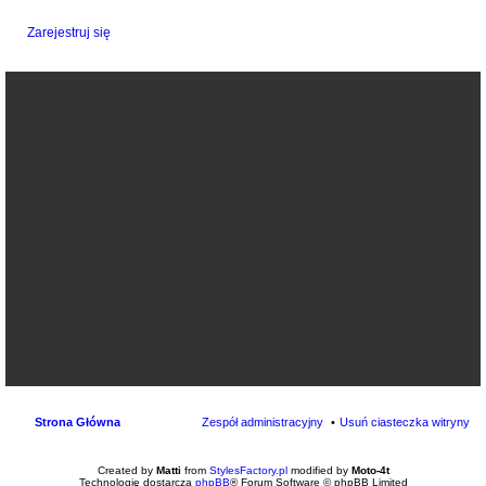
Zarejestruj się
Strona Główna
Zespół administracyjny
Usuń ciasteczka witryny
Created by
Matti
from
StylesFactory.pl
modified by
Moto-4t
Technologię dostarcza
phpBB
® Forum Software © phpBB Limited