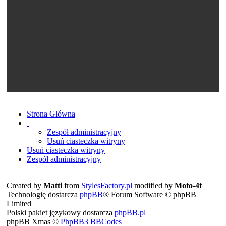
Strona Główna
Zespół administracyjny
Usuń ciasteczka witryny
Usuń ciasteczka witryny
Zespół administracyjny
Created by
Matti
from
StylesFactory.pl
modified by
Moto-4t
Technologię dostarcza
phpBB
® Forum Software © phpBB
Limited
Polski pakiet językowy dostarcza
phpBB.pl
phpBB Xmas ©
PhpBB3 BBCodes