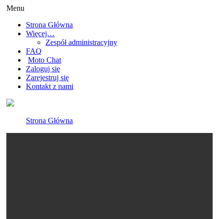
Menu
Strona Główna
Więcej…
Zespół administracyjny
FAQ
Moto Chat
Zaloguj się
Zarejestruj się
Kontakt z nami
Strona Główna