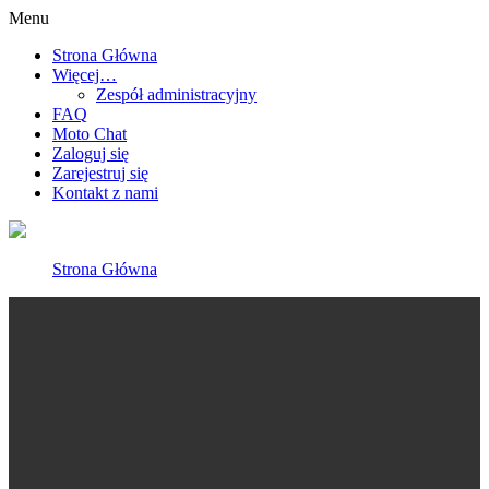
Menu
Strona Główna
Więcej…
Zespół administracyjny
FAQ
Moto Chat
Zaloguj się
Zarejestruj się
Kontakt z nami
Strona Główna