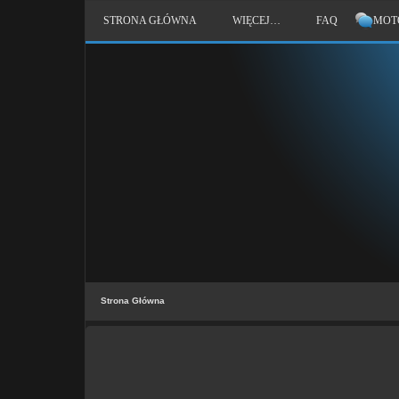
STRONA GŁÓWNA
WIĘCEJ…
FAQ
MOT
Strona Główna