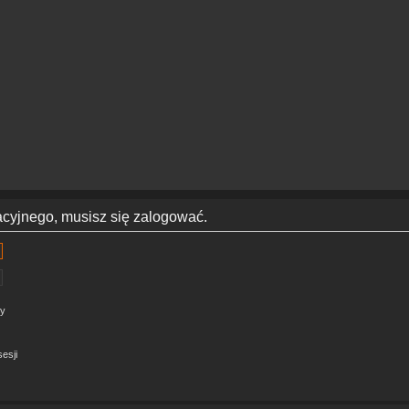
acyjnego, musisz się zalogować.
ny
esji