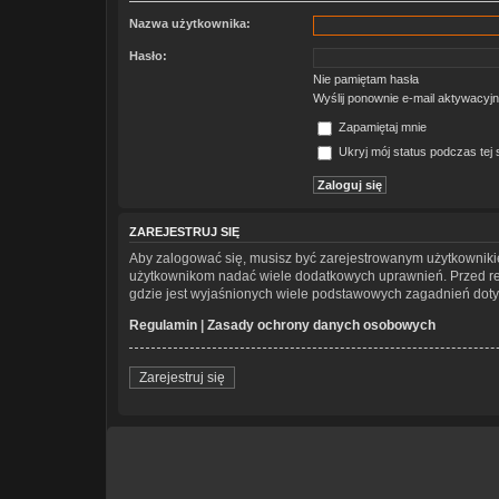
Nazwa użytkownika:
Hasło:
Nie pamiętam hasła
Wyślij ponownie e-mail aktywacyj
Zapamiętaj mnie
Ukryj mój status podczas tej s
ZAREJESTRUJ SIĘ
Aby zalogować się, musisz być zarejestrowanym użytkownikiem
użytkownikom nadać wiele dodatkowych uprawnień. Przed re
gdzie jest wyjaśnionych wiele podstawowych zagadnień doty
Regulamin
|
Zasady ochrony danych osobowych
Zarejestruj się