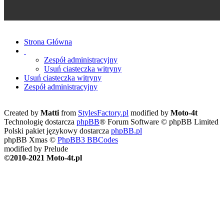
Strona Główna
Zespół administracyjny
Usuń ciasteczka witryny
Usuń ciasteczka witryny
Zespół administracyjny
Created by
Matti
from
StylesFactory.pl
modified by
Moto-4t
Technologię dostarcza
phpBB
® Forum Software © phpBB Limited
Polski pakiet językowy dostarcza
phpBB.pl
phpBB Xmas ©
PhpBB3 BBCodes
modified by Prelude
©2010-2021 Moto-4t.pl