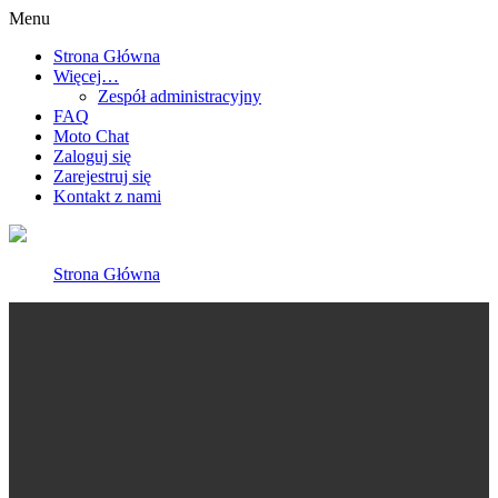
Menu
Strona Główna
Więcej…
Zespół administracyjny
FAQ
Moto Chat
Zaloguj się
Zarejestruj się
Kontakt z nami
Strona Główna