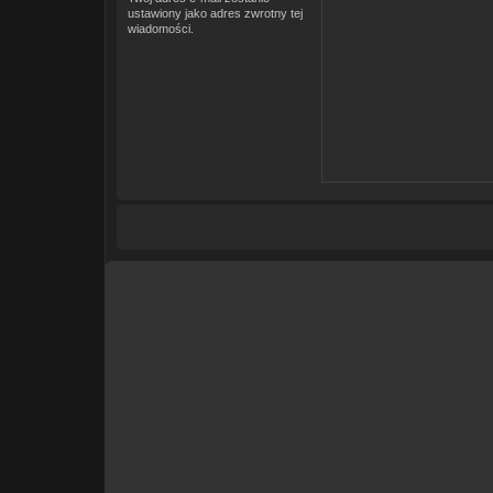
ustawiony jako adres zwrotny tej
wiadomości.