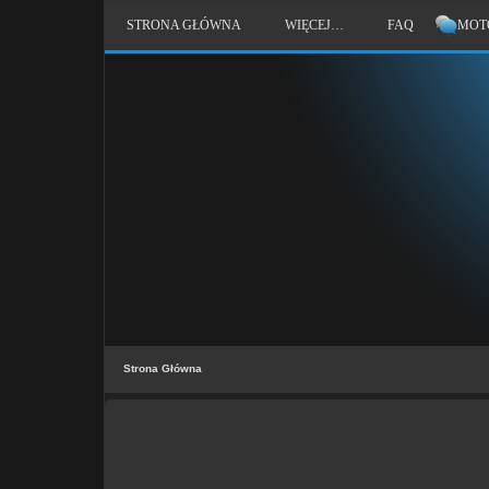
STRONA GŁÓWNA
WIĘCEJ…
FAQ
MOT
Strona Główna