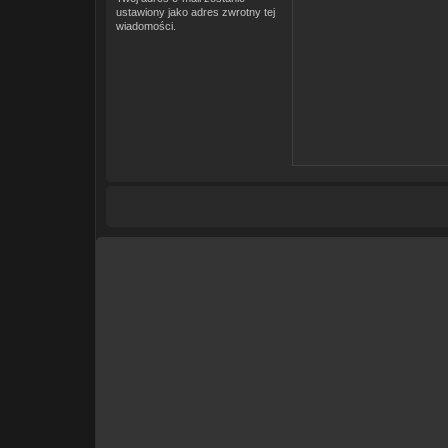
ustawiony jako adres zwrotny tej
wiadomości.