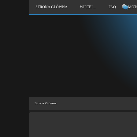
STRONA GŁÓWNA
WIĘCEJ…
FAQ
MOT
Strona Główna