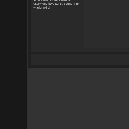
ustawiony jako adres zwrotny tej
wiadomości.