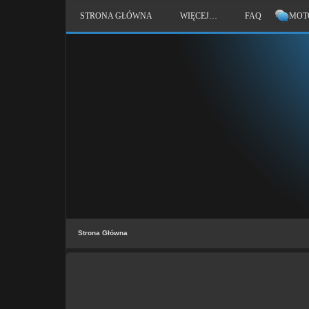
STRONA GŁÓWNA
WIĘCEJ…
FAQ
MOT
Strona Główna