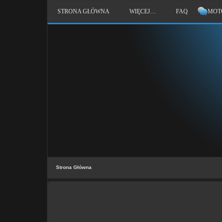
STRONA GŁÓWNA
WIĘCEJ…
FAQ
MOT
Strona Główna