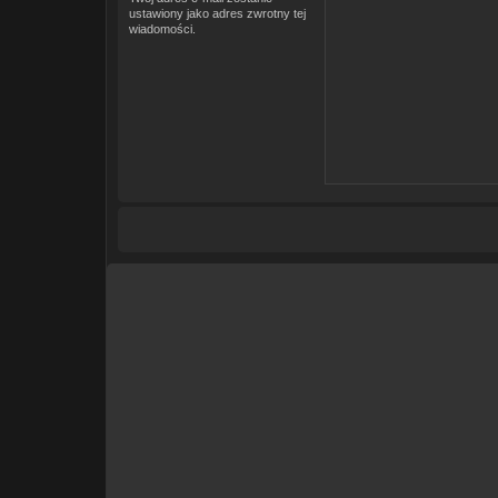
ustawiony jako adres zwrotny tej
wiadomości.