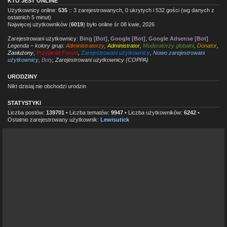
KTO JEST ONLINE
Użytkownicy online:
535
:: 3 zarejestrowanych, 0 ukrytych i 532 gości (wg danych z
ostatnich 5 minut)
Najwięcej użytkowników (
6019
) było online śr 08 kwie, 2026
Zarejestrowani użytkownicy:
Bing [Bot]
,
Google [Bot]
,
Google Adsense [Bot]
Legenda – kolory grup:
Administratorzy
,
Administrator
,
Moderatorzy globalni
,
Donator
,
Zasłużony
,
Przyjaciel Forum
,
Zarejestrowani użytkownicy
,
Nowo zarejestrowani
użytkownicy
,
Boty
,
Zarejestrowani użytkownicy (COPPA)
URODZINY
Nikt dzisiaj nie obchodzi urodzin
STATYSTYKI
Liczba postów:
139701
• Liczba tematów:
9947
• Liczba użytkowników:
6242
•
Ostatnio zarejestrowany użytkownik:
Lewisutick