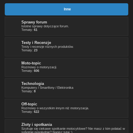
Inne
Sprawy forum
Istotne sprawy dotyczące forum.
Tematy:
61
Testy i Recenzje
Testy i recenzje różnych produktów.
Tematy:
23
Moto-topic
Rozmowy o motoryzacji.
Tematy:
606
Technologia
Komputery / Smartfony / Elektronika
Tematy:
8
Off-topic
Rozmowy o wszystkim innym niż motoryzacja.
Tematy:
622
Zloty i spotkania
Szykuje się ciekawe spotkanie motocyklowe? Nie masz z kim polatać w
sobotnie popołudnie? Napisz tutaj :)