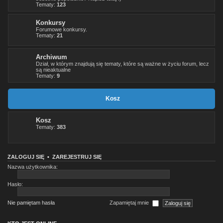
Tematy:
123
Konkursy
Forumowe konkursy.
Tematy:
21
Archiwum
Dział, w którym znajdują się tematy, które są ważne w życiu forum, lecz
są nieaktualne
Tematy:
9
Kosz
Kosz
Tematy:
383
ZALOGUJ SIĘ
•
ZAREJESTRUJ SIĘ
Nazwa użytkownika:
Hasło:
Nie pamiętam hasła
Zapamiętaj mnie